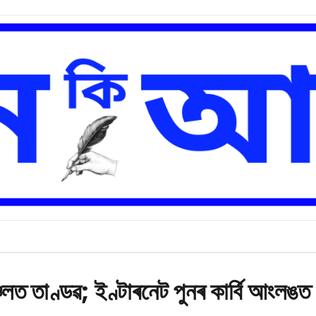
লত তাণ্ডৱ; ইণ্টাৰনেট পুনৰ কাৰ্বি আংলঙত