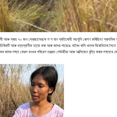
ুনমী আৰু প্ৰায় ৭০ জন স্বেচ্ছাসেৱকে শ শ বান প্ৰতিৰোধী গছপুলি ৰোপণ কৰিছিল। প্ৰাথমিক
-চিৰিকটি আৰু বন্যপ্ৰাণীক হত্যা কৰা আৰু জাদৱ পায়েঙে অবৈধ বালি খননৰ বিৰোধিতাৰ সৈতে
কামৰ লক্ষ্য কেৱল ভংগুৰ পৰিৱেশ তন্ত্ৰত সেউজীয়া আৰু অক্সিজেন বৃদ্ধি কৰাৰ লক্ষ্যৰে জো