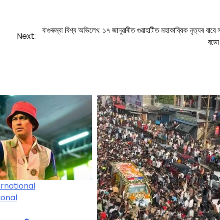
বাগুৰুম্বা বিশ্ব অভিলেখ: ১৭ জানুৱাৰীত গুৱাহাটীত মহাকাব্যিক নৃত্যৰ বাবে 
Next:
বডো
ernational
ional