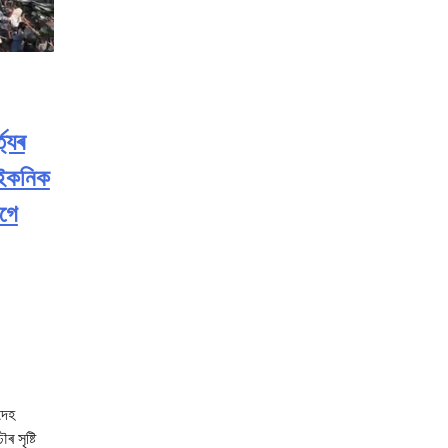
ত্যৰ
 আইকনিক
গে
দেহ
 সৃষ্টি