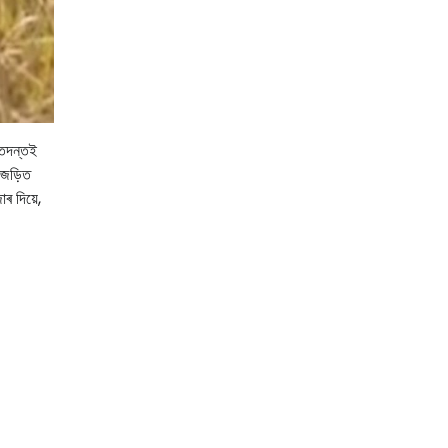
 তদন্তই
 জড়িত
ৰ দিয়ে,