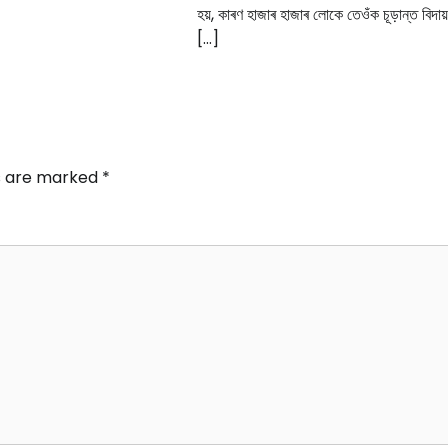
হয়, কাৰণ হাজাৰ হাজাৰ লোকে তেওঁক চূড়ান্ত বিদায
[…]
ds are marked
*