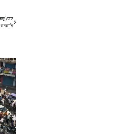
সাজু হৈছে
 জনজাতি