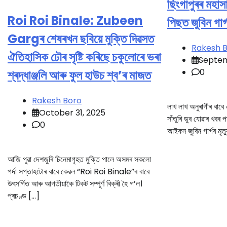
ছিংগাপুৰৰ মহাস
Roi Roi Binale: Zubeen
পিছত জুবিন গাৰ্গ
Gargৰ শেষৰখন ছবিয়ে মুক্তি দিৱসত
Rakesh 
ঐতিহাসিক ঢৌৰ সৃষ্টি কৰিছে চকুলোৰে ভৰা
Septem
0
শ্ৰদ্ধাঞ্জলি আৰু ফুল হাউচ শ্ব’ৰ মাজত
Rakesh Boro
লাখ লাখ অনুৰাগীৰ বাবে
October 31, 2025
সাঁতুৰি ডুব যোৱাৰ খবৰ
0
আইকন জুবিন গাৰ্গৰ মৃত
আজি পুৱা দেশজুৰি চিনেমাগৃহত মুক্তি পালে অসমৰ সকলো
পৰ্দা সপ্তাহটোৰ বাবে কেৱল “Roi Roi Binale”ৰ বাবে
উৎসৰ্গিত আৰু আগতীয়াকৈ টিকট সম্পূৰ্ণ বিক্ৰী হৈ গ’ল।
প্ৰচণ্ড […]