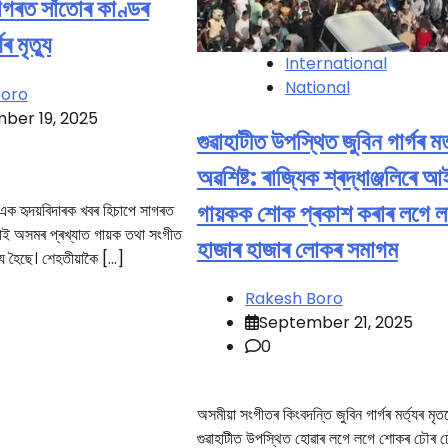
াগৰত সাঁতোৰ কাণ্ডৰ
ৰ মৃত্যু
International
National
Boro
ber 19, 2025
গুৱাহাটীত উপস্থিত জুবিন গাৰ্গৰ মৰ্
অৱশিষ্ট: ৰাজ্যিক শ্ৰদ্ধাঞ্জলিৰে
গায়কক শোক প্ৰকাশ কৰাৰ লগে ল
 এক হৃদয়বিদাৰক খবৰ হিচাপে সাগৰত
 পাই অসমৰ প্ৰখ্যাত গায়ক তথা সংগীত
হাজাৰ হাজাৰ লোকৰ সমাগম
্যু হৈছে। শেহতীয়াকৈ […]
Rakesh Boro
September 21, 2025
0
অসমীয়া সংগীতৰ কিংবদন্তি জুবিন গাৰ্গৰ মৰ্ত্যৰ মৃত
গুৱাহাটীত উপস্থিত হোৱাৰ লগে লগে শোকৰ ঢৌৰ ঢৌৰ