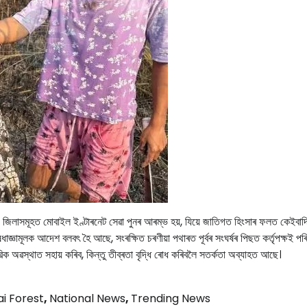
 জিলাসমূহত মোবাইল ইণ্টাৰনেট সেৱা পুনৰ আৰম্ভ হয়, যিয়ে জাতিগত হিংসাৰ ফলত কেইবাদ
ামূলক আদেশ বলবৎ হৈ আছে, সংৰক্ষিত চৰণীয়া পথাৰত পূৰ্বৰ সংঘৰ্ষৰ পিছত কৰ্তৃপক্ষই পৰি
িক অৱস্থাত সহায় কৰিব, কিন্তু তীব্ৰতা বৃদ্ধি ৰোধ কৰিবলৈ সতৰ্কতা অব্যাহত আছে।
i Forest
,
National News
,
Trending News