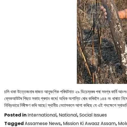
চলি থকা উত্তেজনাৰ মাজত আনুষংগিক পৰিঘটনাত ২৯ ডিচেম্বৰৰ পৰা সমগ্ৰ কাৰ্বি আংলং
ব্লেকআউটৰ পিছত সকাহ প্ৰদান কৰে। অধিক অশান্তি ৰোধ কৰিবলৈ ১৪৪ নং ধাৰাত নিষেধাজ্ঞ
নিবিড়ভাৱে নিৰীক্ষণ কৰি আছে। স্থানীয় নেতাসকলে আশা কৰিছে যে এই পদক্ষেপে স্বাভাৱ
Posted in
International
,
National
,
Social Issues
Tagged
Assamese News
,
Mission Ki Awaaz Assam
,
Mola