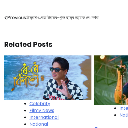
Post
Previous:
উত্তৰাখণ্ডত উত্তৰ-পূবৰ ছাত্ৰ হত্যাক লৈ ক্ষোভ
navigation
Related Posts
Celebrity
Int
Filmy News
Nat
International
National