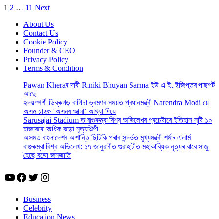
Posts
1
2
…
11
Next
pagination
About Us
Contact Us
Cookie Policy
Founder & CEO
Privacy Policy
Terms & Condition
Pawan Kheraৰ দাবী Riniki Bhuyan Sarma ইউ এ ই, ইজিপ্তৰ পাছপৰ্ট
আছে
হৃদয়স্পৰ্শী ডিব্ৰুগড় বাগিচা ভ্ৰমণৰ সময়ত প্ৰধানমন্ত্ৰী Narendra Modi য়ে
অসম চাহক ‘অসমৰ আত্মা’ আখ্যা দিয়ে
Sarusajai Stadium ত বাগুৰুম্বা বিশ্ব অভিলেখৰ প্ৰচেষ্টাৰে ইতিহাস সৃষ্টি ১০
হাজাৰৰো অধিক বড়ো নৃত্যশিল্পী
অসমত বাংলাদেশৰ অশান্তি ছিটিকি পৰাৰ সন্দৰ্ভত মুখ্যমন্ত্ৰী শৰ্মাৰ এলাৰ্ম
বাগুৰুম্বা বিশ্ব অভিলেখ: ১৭ জানুৱাৰীত গুৱাহাটীত মহাকাব্যিক নৃত্যৰ বাবে সাজু
হৈছে বডো জনজাতি
YouTube
Facebook
Twitter
Instagram
Business
Celebrity
Education News