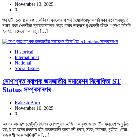
November 13, 2025
0
গুৱাহাটী, ১৩ নৱেম্বৰঃ চাকৰিৰ সাক্ষাৎকাৰ বা প্ৰতিযোগিতামূলক পৰীক্ষাৰ বাবে প্ৰস্তুতি
চলাই থকা শেহতীয়া স্নাতকসকলক সহায় কৰাৰ লক্ষ্যৰে মুখ্যমন্ত্ৰী জীৱন প্ৰেৰণা আঁচনি
২০২৫ নামেৰে এক নতুন […]
Historical
International
National
Social Issues
সোণাপুৰত ব্যাপক জনজাতীয় সমাৱেশৰ বিৰোধিতা ST
Status সম্প্ৰসাৰণৰ
Rakesh Boro
November 10, 2025
0
অসমৰ কামৰূপ (মেট্ৰ’) জিলাৰ সোণাপুৰত আজি এক বৃহৎ জনজাতীয় সমাৱেশ অনুষ্ঠিত
হয়, য’ত অসম চৰকাৰে ছটা অজনজাতি জনগোষ্ঠী মৰাণ, মটক, আহোম, চুতীয়া, কোচ-
ৰাজবংশী আৰু আদিবাসীক […]