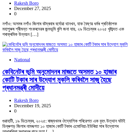
Rakesh Boro
December 27, 2025
0
নগাঁও: অসমৰ নগাঁও জিলাৰ বটদ্ৰবাৰ বৰ্দোৱা থানখন, যাক বৈষ্ণৱ ধৰ্মৰ প্ৰতিষ্ঠাপক
মহাপুৰুষ শ্ৰীমন্ত শংকৰদেৱৰ জন্মভূমি বুলি জনা যায়, ২৯ ডিচেম্বৰ ২০২৫ খৃষ্টাব্দত এক
পৰাক্ৰমিক উন্নয়ন […]
National
কেবিনেটৰ ভূমি অনুমোদনৰ মাজতে অসমত ১০ হাজাৰ
কোটি টকাৰ সাৰ উদ্যোগ মুকলি কৰিবলৈ সাজু হৈছে
প্ৰধানমন্ত্ৰী মোদীয়ে
Rakesh Boro
December 19, 2025
0
গুৱাহাটী, ১৯ ডিচেম্বৰ, ২০২৫: ৰাজ্যখনৰ ঔদ্যোগিক পৰিৱেশত এক বৃহৎ উত্থান ঘটাই
ডিব্ৰুগড় জিলাৰ নামৰূপত ১০ হাজাৰ কোটি টকাৰ এমোনিয়া-ইউৰিয়া সাৰ উদ্যোগৰ
আধাৰশিলা স্থাপনৰ বাবে অহা […]