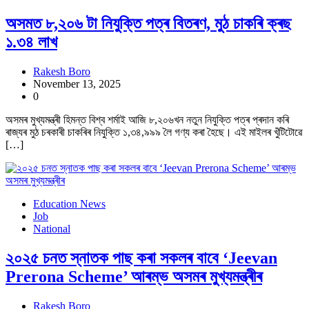
অসমত ৮,২০৬ টা নিযুক্তি পত্ৰ বিতৰণ, মুঠ চাকৰি ক্ৰছ
১.৩৪ লাখ
Rakesh Boro
November 13, 2025
0
অসমৰ মুখ্যমন্ত্ৰী হিমন্ত বিশ্ব শৰ্মাই আজি ৮,২০৬খন নতুন নিযুক্তি পত্ৰ প্ৰদান কৰি
ৰাজ্যৰ মুঠ চৰকাৰী চাকৰিৰ নিযুক্তি ১,৩৪,৯৯৯ লৈ গণ্য কৰা হৈছে। এই মাইলৰ খুঁটিটোৱে
[…]
Education News
Job
National
২০২৫ চনত স্নাতক পাছ কৰা সকলৰ বাবে ‘Jeevan
Prerona Scheme’ আৰম্ভ অসমৰ মুখ্যমন্ত্ৰীৰ
Rakesh Boro