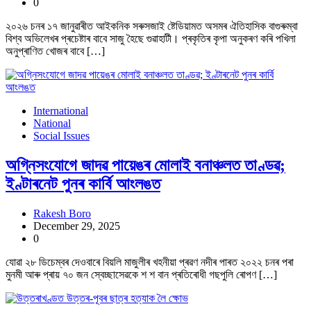
0
২০২৬ চনৰ ১৭ জানুৱাৰীত আইকনিক সৰুসজাই ষ্টেডিয়ামত অসমৰ ঐতিহাসিক বাগুৰুম্বা
বিশ্ব অভিলেখৰ প্ৰচেষ্টাৰ বাবে সাজু হৈছে গুৱাহাটী। প্ৰকৃতিৰ কৃপা অনুকৰণ কৰি পখিলা
অনুপ্ৰাণিত খোজৰ বাবে […]
International
National
Social Issues
অগ্নিসংযোগে জাদৱ পায়েঙৰ মোলাই বনাঞ্চলত তাণ্ডৱ;
ইণ্টাৰনেট পুনৰ কাৰ্বি আংলঙত
Rakesh Boro
December 29, 2025
0
যোৱা ২৮ ডিচেম্বৰ দেওবাৰে বিয়লি মাজুলীৰ খহনীয়া প্ৰৱণ নদীৰ পাৰত ২০২২ চনৰ পৰা
মুনমী আৰু প্ৰায় ৭০ জন স্বেচ্ছাসেৱকে শ শ বান প্ৰতিৰোধী গছপুলি ৰোপণ […]