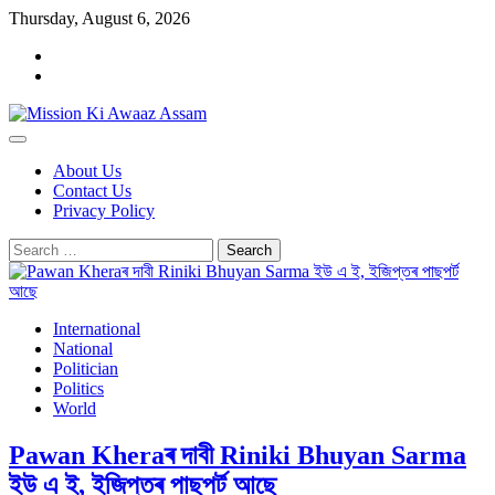
Skip
Thursday, August 6, 2026
to
Home
content
Cookie
Policy
About Us
Contact Us
Privacy Policy
Search
for:
International
National
Politician
Politics
World
Pawan Kheraৰ দাবী Riniki Bhuyan Sarma
ইউ এ ই, ইজিপ্তৰ পাছপৰ্ট আছে