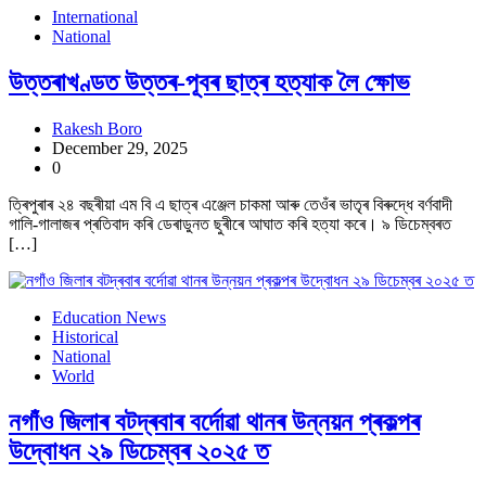
International
National
উত্তৰাখণ্ডত উত্তৰ-পূবৰ ছাত্ৰ হত্যাক লৈ ক্ষোভ
Rakesh Boro
December 29, 2025
0
ত্ৰিপুৰাৰ ২৪ বছৰীয়া এম বি এ ছাত্ৰ এঞ্জেল চাকমা আৰু তেওঁৰ ভাতৃৰ বিৰুদ্ধে বৰ্ণবাদী
গালি-গালাজৰ প্ৰতিবাদ কৰি ডেৰাডুনত ছুৰীৰে আঘাত কৰি হত্যা কৰে। ৯ ডিচেম্বৰত
[…]
Education News
Historical
National
World
নগাঁও জিলাৰ বটদ্ৰবাৰ বৰ্দোৱা থানৰ উন্নয়ন প্ৰকল্পৰ
উদ্বোধন ২৯ ডিচেম্বৰ ২০২৫ ত