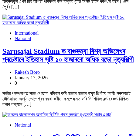
ডিব্ৰুগড়ৰ এখন চাহ বাগিচা পৰিদৰ্শন কৰি বিশ্ববিখ্যাত অসম চাহৰ প্ৰশংসা কৰে। এক্স
(পূৰ্বৰ […]
International
National
Sarusajai Stadium ত বাগুৰুম্বা বিশ্ব অভিলেখৰ
প্ৰচেষ্টাৰে ইতিহাস সৃষ্টি ১০ হাজাৰৰো অধিক বড়ো নৃত্যশিল্পী
Rakesh Boro
January 17, 2026
0
সজীৱ পৰম্পৰাগত সাজ-পোছাক পৰিধান কৰি হাজাৰ হাজাৰ বড়ো শিল্পীয়ে আজি সৰুসজাই
ষ্টেডিয়ামত অৰ্জুন ভোগেশ্বৰ বৰুৱা ক্ৰীড়া কমপ্লেক্সত ভৰি দি গিনিজ ৱৰ্ল্ড ৰেকৰ্ড নিশ্চিত
কৰাৰ লক্ষ্যৰে […]
National