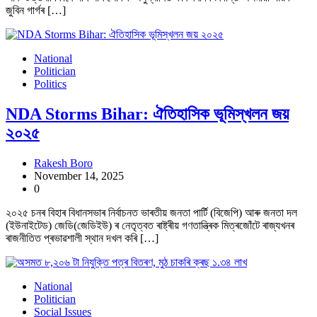
জুবিন গাৰ্গৰ […]
National
Politician
Politics
NDA Storms Bihar: ঐতিহাসিক ভূমিস্খলন জয়
২০২৫
Rakesh Boro
November 14, 2025
0
২০২৫ চনৰ বিহাৰ বিধানসভাৰ নিৰ্বাচনত ভাৰতীয় জনতা পাৰ্টি (বিজেপি) আৰু জনতা দল
(ইউনাইটেড) জেডি(জেডিইউ) ৰ নেতৃত্বত ৰাষ্ট্ৰীয় গণতান্ত্ৰিক মিত্ৰজোঁটে ৰাজ্যখনৰ
ৰাজনীতিত প্ৰভাৱশালী স্থান দখল কৰি […]
National
Politician
Social Issues