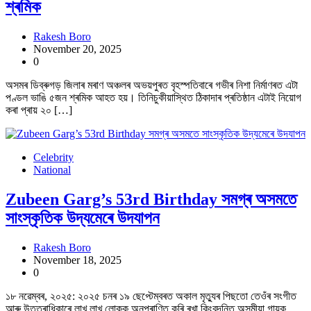
শ্ৰমিক
Rakesh Boro
November 20, 2025
0
অসমৰ ডিব্ৰুগড় জিলাৰ মৰাণ অঞ্চলৰ অভয়পুৰত বৃহস্পতিবাৰে গভীৰ নিশা নিৰ্মাণৰত এটা
পণ্ডল ভাঙি ৫জন শ্ৰমিক আহত হয়। তিনিচুকীয়াস্থিত ঠিকাদাৰ প্ৰতিষ্ঠান এটাই নিয়োগ
কৰা প্ৰায় ২০ […]
Celebrity
National
Zubeen Garg’s 53rd Birthday সমগ্ৰ অসমতে
সাংস্কৃতিক উদ্যমেৰে উদযাপন
Rakesh Boro
November 18, 2025
0
১৮ নৱেম্বৰ, ২০২৫: ২০২৫ চনৰ ১৯ ছেপ্টেম্বৰত অকাল মৃত্যুৰ পিছতো তেওঁৰ সংগীত
আৰু উত্তৰাধিকাৰে লাখ লাখ লোকক অনুপ্ৰাণিত কৰি ৰখা কিংবদন্তি অসমীয়া গায়ক