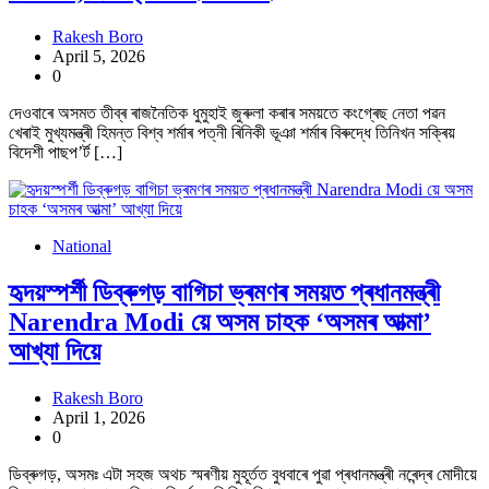
Rakesh Boro
April 5, 2026
0
দেওবাৰে অসমত তীব্ৰ ৰাজনৈতিক ধুমুহাই জুৰুলা কৰাৰ সময়তে কংগ্ৰেছ নেতা পৱন
খেৰাই মুখ্যমন্ত্ৰী হিমন্ত বিশ্ব শৰ্মাৰ পত্নী ৰিনিকী ভূঞা শৰ্মাৰ বিৰুদ্ধে তিনিখন সক্ৰিয়
বিদেশী পাছপ’ৰ্ট […]
National
হৃদয়স্পৰ্শী ডিব্ৰুগড় বাগিচা ভ্ৰমণৰ সময়ত প্ৰধানমন্ত্ৰী
Narendra Modi য়ে অসম চাহক ‘অসমৰ আত্মা’
আখ্যা দিয়ে
Rakesh Boro
April 1, 2026
0
ডিব্ৰুগড়, অসমঃ এটা সহজ অথচ স্মৰণীয় মুহূৰ্তত বুধবাৰে পুৱা প্ৰধানমন্ত্ৰী নৰেন্দ্ৰ মোদীয়ে