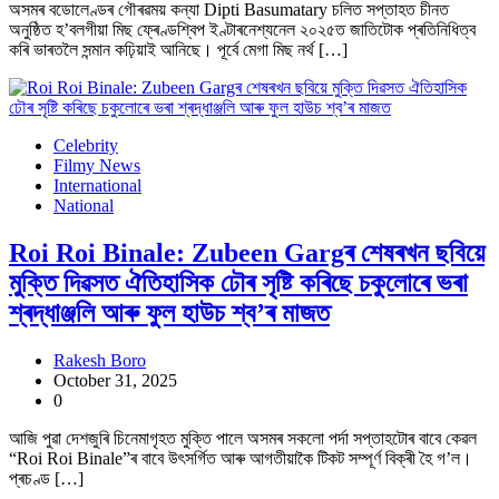
অসমৰ বডোলেণ্ডৰ গৌৰৱময় কন্যা Dipti Basumatary চলিত সপ্তাহত চীনত
অনুষ্ঠিত হ’বলগীয়া মিছ ফ্ৰেণ্ডশ্বিপ ইণ্টাৰনেশ্যনেল ২০২৫ত জাতিটোক প্ৰতিনিধিত্ব
কৰি ভাৰতলৈ সন্মান কঢ়িয়াই আনিছে। পূৰ্বে মেগা মিছ নৰ্থ […]
Celebrity
Filmy News
International
National
Roi Roi Binale: Zubeen Gargৰ শেষৰখন ছবিয়ে
মুক্তি দিৱসত ঐতিহাসিক ঢৌৰ সৃষ্টি কৰিছে চকুলোৰে ভৰা
শ্ৰদ্ধাঞ্জলি আৰু ফুল হাউচ শ্ব’ৰ মাজত
Rakesh Boro
October 31, 2025
0
আজি পুৱা দেশজুৰি চিনেমাগৃহত মুক্তি পালে অসমৰ সকলো পৰ্দা সপ্তাহটোৰ বাবে কেৱল
“Roi Roi Binale”ৰ বাবে উৎসৰ্গিত আৰু আগতীয়াকৈ টিকট সম্পূৰ্ণ বিক্ৰী হৈ গ’ল।
প্ৰচণ্ড […]