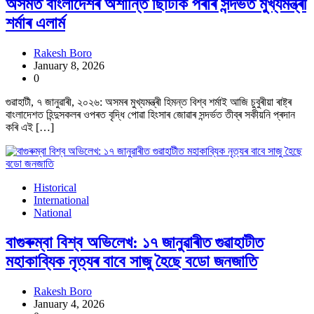
অসমত বাংলাদেশৰ অশান্তি ছিটিকি পৰাৰ সন্দৰ্ভত মুখ্যমন্ত্ৰী
শৰ্মাৰ এলাৰ্ম
Rakesh Boro
January 8, 2026
0
গুৱাহাটী, ৭ জানুৱাৰী, ২০২৬: অসমৰ মুখ্যমন্ত্ৰী হিমন্ত বিশ্ব শৰ্মাই আজি চুবুৰীয়া ৰাষ্ট্ৰ
বাংলাদেশত হিন্দুসকলৰ ওপৰত বৃদ্ধি পোৱা হিংসাৰ জোৱাৰ সন্দৰ্ভত তীব্ৰ সকীয়নি প্ৰদান
কৰি এই […]
Historical
International
National
বাগুৰুম্বা বিশ্ব অভিলেখ: ১৭ জানুৱাৰীত গুৱাহাটীত
মহাকাব্যিক নৃত্যৰ বাবে সাজু হৈছে বডো জনজাতি
Rakesh Boro
January 4, 2026