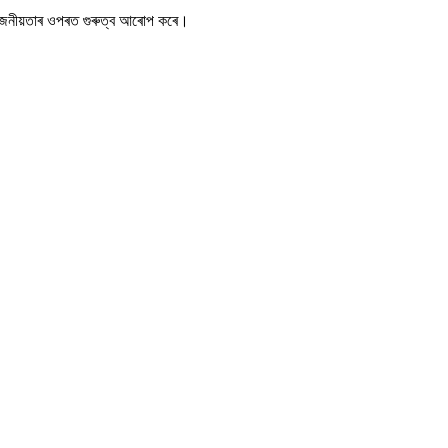
ৰয়োজনীয়তাৰ ওপৰত গুৰুত্ব আৰোপ কৰে।