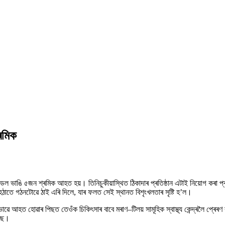
ৰমিক
্ডল ভাঙি ৫জন শ্ৰমিক আহত হয়। তিনিচুকীয়াস্থিত ঠিকাদাৰ প্ৰতিষ্ঠান এটাই নিয়োগ কৰা প্
 হঠাতে গঠনটোৱে ঠাই এৰি দিলে, যাৰ ফলত সেই স্থানত বিশৃংখলতাৰ সৃষ্টি হ’ল।
 আহত হোৱাৰ পিছত তেওঁক চিকিৎসাৰ বাবে মৰাণ–টিলয় সামূহিক স্বাস্থ্য কেন্দ্ৰলৈ প্ৰেৰণ ক
ৈছে।