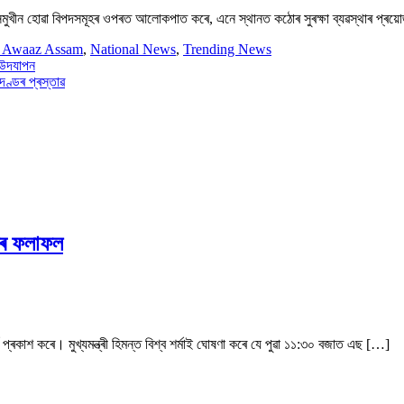
কলে সন্মুখীন হোৱা বিপদসমূহৰ ওপৰত আলোকপাত কৰে, এনে স্থানত কঠোৰ সুৰক্ষা ব্যৱস্থাৰ প্
i Awaaz Assam
,
National News
,
Trending News
 উদযাপন
ণ্ডৰ প্ৰস্তাৱ
িৰ ফলাফল
 প্ৰকাশ কৰে। মুখ্যমন্ত্ৰী হিমন্ত বিশ্ব শৰ্মাই ঘোষণা কৰে যে পুৱা ১১:৩০ বজাত এছ […]