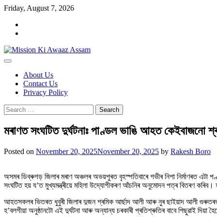
Skip
Friday, August 7, 2026
to
Home
content
Cookie
Policy
About Us
Contact Us
Privacy Policy
Search
for:
মৰাণত সংঘটিত দুৰ্ঘটনাঃ পাণ্ডল ভাঙি আহত কেইবাজনো শ্
Posted on
November 20, 2025
November 20, 2025
by
Rakesh Boro
অসমৰ ডিব্ৰুগড় জিলাৰ মৰাণ অঞ্চলৰ অভয়পুৰত বৃহস্পতিবাৰে গভীৰ নিশা নিৰ্মাণৰত এটা পণ
সংঘটিত হয় য’ত মুখ্যমন্ত্ৰীয়ে মহিলা উদ্যোগীকৰণ আঁচনিৰ অনুমোদন পত্ৰ বিতৰণ কৰিব।
আহতসকলৰ ভিতৰত ধুবুৰী জিলাৰ দুজন শ্ৰমিক আৰ্ছাদ আলী আৰু নুৰ ছাইয়াদ আলী গুৰুতৰভাৱে
হ’বলগীয়া অনুষ্ঠানটো এই দুৰ্ঘটনা আৰু অন্যান্য চৰকাৰী প্ৰতিশ্ৰুতিৰ বাবে পিছুৱাই দিয়া হ