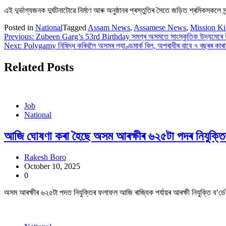
এই দুৰ্ভাগ্যজনক দুৰ্ঘটনাটোৱে নিৰ্মাণ আৰু অনুষ্ঠানৰ প্ৰস্তুতিৰ সৈতে জড়িত শ্ৰমিকস
Posted in
National
Tagged
Assam News
,
Assamese News
,
Mission K
Post
Previous:
Zubeen Garg’s 53rd Birthday সমগ্ৰ অসমতে সাংস্কৃতিক উদ্যমেৰে
Next:
Polygamy নিষিদ্ধ কৰিবলৈ অসমৰ ল্যাণ্ডমাৰ্ক বিল, অপৰাধীৰ বাবে ৭ বছৰৰ কাৰাদ
navigation
Related Posts
Job
National
আজি ঘোষণা কৰা হৈছে অসম আৰক্ষীৰ ৬২৫টা পদৰ নিযুক্ত
Rakesh Boro
October 10, 2025
0
অসম আৰক্ষীৰ ৬২৫টা পদত নিযুক্তিৰ ফলাফল আজি ৰাজ্যিক পৰ্যায়ৰ আৰক্ষী নিযুক্তি ব’ৰ্ডে