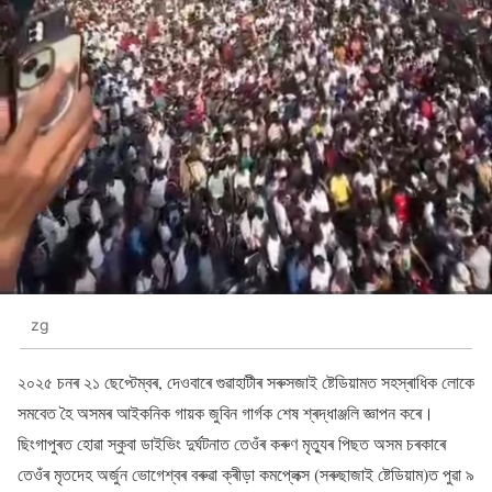
zg
২০২৫ চনৰ ২১ ছেপ্টেম্বৰ, দেওবাৰে গুৱাহাটীৰ সৰুসজাই ষ্টেডিয়ামত সহস্ৰাধিক লোকে
সমবেত হৈ অসমৰ আইকনিক গায়ক জুবিন গাৰ্গক শেষ শ্ৰদ্ধাঞ্জলি জ্ঞাপন কৰে।
ছিংগাপুৰত হোৱা স্কুবা ডাইভিং দুৰ্ঘটনাত তেওঁৰ কৰুণ মৃত্যুৰ পিছত অসম চৰকাৰে
তেওঁৰ মৃতদেহ অৰ্জুন ভোগেশ্বৰ বৰুৱা ক্ৰীড়া কমপ্লেক্স (সৰুছাজাই ষ্টেডিয়াম)ত পুৱা ৯