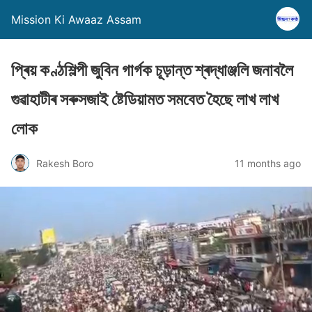
Mission Ki Awaaz Assam
প্ৰিয় কণ্ঠশিল্পী জুবিন গাৰ্গক চূড়ান্ত শ্ৰদ্ধাঞ্জলি জনাবলৈ
গুৱাহাটীৰ সৰুসজাই ষ্টেডিয়ামত সমবেত হৈছে লাখ লাখ
লোক
Rakesh Boro
11 months ago