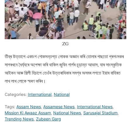
ZG
তীব্ৰ উত্তাপে একাংশ শোকসন্তপ্ত লোকক অজ্ঞান কৰি তোলাৰ পাছতো প্ৰশংসকৰ
সাগৰখনে ধৈৰ্য্যৰে অপেক্ষা কৰি থাকিল জুবিন গাৰ্গৰ চূড়ান্ত আভাস, যাৰ সাংস্কৃতিক
আইকন আৰু শিল্পী হিচাপে তেওঁৰ উত্তৰাধিকাৰ সমগ্ৰ অসমৰ লগতে ইয়াৰ বাহিৰত
লাখ লাখ লোকে স্মৰণ কৰিব।
Categories:
International
,
National
Tags:
Assam News
,
Assamese News
,
International News
,
Mission Ki Awaaz Assam
,
National News
,
Sarusajai Stadium
,
Trending News
,
Zubeen Garg