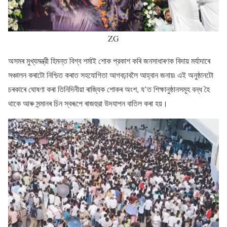
ZG
অসমৰ মুখ্যমন্ত্রী হিমন্ত বিশ্ব শর্মাই শোক প্রকাশ কৰি জনসাধাৰণক বিদায় মৰ্যাদাৰে
সঞ্চালন কৰাটো নিশ্চিত কৰাত সহযোগিতা আগবঢ়াবলৈ আহ্বান জনায়৷ এই অনুষ্ঠানটো
চৰকাৰে ঘোষণা কৰা তিনিদিনীয়া ৰাজ্যিক শোকৰ অংশ, য’ত শিক্ষানুষ্ঠানসমূহ বন্ধ হৈ
থাকে আৰু সন্মানৰ চিন স্বৰূপে ৰাজহুৱা উদযাপন বাতিল কৰা হয়।