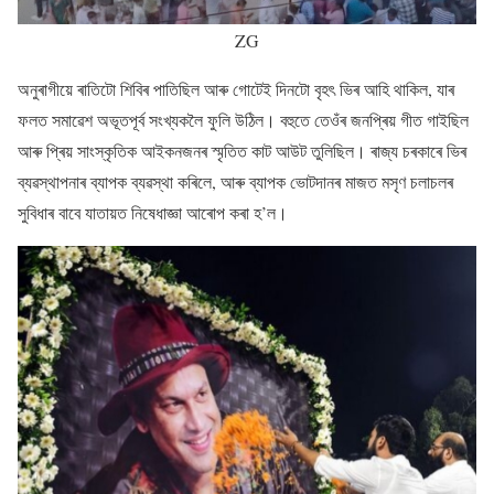
ZG
অনুৰাগীয়ে ৰাতিটো শিবিৰ পাতিছিল আৰু গোটেই দিনটো বৃহৎ ভিৰ আহি থাকিল, যাৰ
ফলত সমাৱেশ অভূতপূৰ্ব সংখ্যকলৈ ফুলি উঠিল। বহুতে তেওঁৰ জনপ্ৰিয় গীত গাইছিল
আৰু প্ৰিয় সাংস্কৃতিক আইকনজনৰ স্মৃতিত কাট আউট তুলিছিল। ৰাজ্য চৰকাৰে ভিৰ
ব্যৱস্থাপনাৰ ব্যাপক ব্যৱস্থা কৰিলে, আৰু ব্যাপক ভোটদানৰ মাজত মসৃণ চলাচলৰ
সুবিধাৰ বাবে যাতায়ত নিষেধাজ্ঞা আৰোপ কৰা হ’ল।