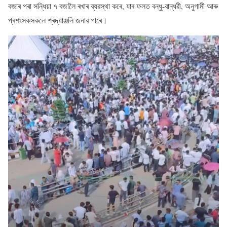
বজাৰ পৰা সন্ধিয়া ৭ বজালৈ ৰখাৰ ব্যৱস্থা কৰে, যাৰ ফলত বন্ধু-বান্ধৱী, অনুগামী আৰু
প্ৰশংসকসকলে শ্ৰদ্ধাঞ্জলি জনাব পাৰে।