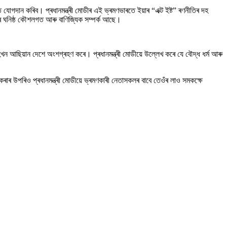
যোগদান কৰিব। প্ৰধানমন্ত্ৰী মোডীৰ এই ভ্ৰমণভাৰতে ইয়াৰ “এক্ট ইষ্ট” ৰণনীতিৰ দহ
াৰতৰ ঘনিষ্ঠ কৌশলগত আৰু বাণিজ্যিক সম্পৰ্ক আছে।
ি দহখন আছিয়ান দেশে অংশগ্ৰহণ কৰে। প্ৰধানমন্ত্ৰী মোডীয়ে উল্লেখ কৰে যে বৌদ্ধ ধৰ্ম আৰু
ৰাৰ উপৰিও প্ৰধানমন্ত্ৰী মোডীয়ে ভ্ৰমণকাৰী নেতাসকলৰ বাবে তেওঁৰ লাও সমকক্ষে