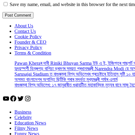
Save my name, email, and website in this browser for the next ti
About Us
Contact Us
Cookie Policy
Founder & CEO
Privacy Policy
Terms & Condition
Pawan Kheraৰ দাবী Riniki Bhuyan Sarma ইউ এ ই, ইজিপ্তৰ পাছপৰ্ট
হৃদয়স্পৰ্শী ডিব্ৰুগড় বাগিচা ভ্ৰমণৰ সময়ত প্ৰধানমন্ত্ৰী Narendra Modi য়ে 
Sarusajai Stadium ত বাগুৰুম্বা বিশ্ব অভিলেখৰ প্ৰচেষ্টাৰে ইতিহাস সৃষ্টি ১০ হ
অসমত বাংলাদেশৰ অশান্তি ছিটিকি পৰাৰ সন্দৰ্ভত মুখ্যমন্ত্ৰী শৰ্মাৰ এলাৰ্ম
বাগুৰুম্বা বিশ্ব অভিলেখ: ১৭ জানুৱাৰীত গুৱাহাটীত মহাকাব্যিক নৃত্যৰ বাবে সাজু
YouTube
Facebook
Twitter
Instagram
Business
Celebrity
Education News
Filmy News
Funny News