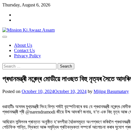
Skip
Thursday, August 6, 2026
to
Home
content
Cookie
Policy
About Us
Contact Us
Privacy Policy
Search
for:
প্ৰধানমন্ত্ৰী নৰেন্দ্ৰ মোডীয়ে লাওছত বিহু নৃত্যৰ সৈতে আদৰিল
Posted on
October 10, 2024
October 10, 2024
by
Mijing Basumatary
গুৱাহাটীঃ অসমৰ মুখ্যমন্ত্ৰী সিংহ বিশ্ব শৰ্মাই বৃহস্পতিবাৰে কয় যে প্ৰধানমন্ত্ৰী নৰে
প্ৰধানমন্ত্ৰী শ্ৰী @narendramodi জীয়ে উষ্ম আদৰণি জনায়, য’ত এক বিহু নৃত্য আ
আছিয়ান সন্মিলনৰ প্ৰান্তত অনুষ্ঠিত হ’বলগীয়া বৈঠকসমূহত অংশগ্ৰহণ কৰিবলৈ প্ৰধানমন্ত্
পেচিফিক শান্তি, স্থিৰতা আৰু সমৃদ্ধিৰ প্ৰতিবন্ধকতা সম্পৰ্কে আলোচনা কৰাৰ সুযোগ প্