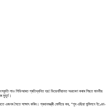
সমৰ সংস্কৃতি লাও পিডিআৰত প্ৰতিধ্বনিত হয়! ভিয়েনটিয়ানত অৱতৰণ কৰাৰ পিছত মাননীয়
মুহূৰ্ত।
ে এজনৰ সৈতে সাক্ষাৎ কৰিব। প্ৰধানমন্ত্ৰী মোদীয়ে কয়, “পূব এছিয়া সন্মিলনে ইণ্ডো-