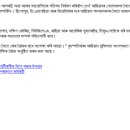
 আৰু আগবাঢ়ি অহা আমাৰ সহযোগিতাৰ গতিপথ নিৰ্ধাৰণ কৰিবলৈ তেওঁ আছিয়ানৰ নেতাসকলৰ সৈতে 
ৰ সৈতে সম্পৰ্কিত। ছিংগাপুৰ, ইণ্ডোনেছিয়া আৰু ভিয়েটনামৰ দৰে আছিয়ান সদস্যসকলৰ সৈতে ভ
জাপান, দক্ষিণ কোৰিয়া, নিউজিলেণ্ড, ৰাছিয়া আৰু আমেৰিকা যুক্তৰাষ্ট্ৰ, তিমুৰ-লেষ্টেকে ধৰ
ক আৰু সভ্যতাৰ সম্পৰ্ক শক্তিশালী কৰে।
ৰ সৈতে মোৰ বৈঠকৰ বাবে অপেক্ষা কৰি আছো।” বৃহস্পতিবাৰৰ আছিয়ান সন্মিলনত অংশগ্ৰহণ ক
ক্ষিক বৈঠক অনুষ্ঠিত কৰাৰ কথা আছে।
হাটীবাসীক দিলে পূজাৰ উপহাৰ
াক্তন কাৰ্যবাহী