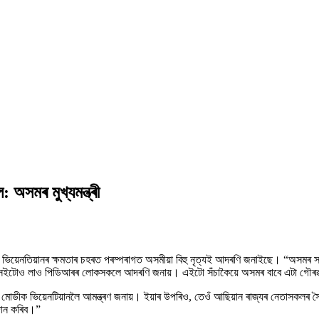
: অসমৰ মুখ্যমন্ত্ৰী
ন্দ্ৰ মোদীক ভিয়েনতিয়ানৰ ক্ষমতাৰ চহৰত পৰম্পৰাগত অসমীয়া বিহু নৃত্যই আদৰণি জনাইছে। “অ
ৰু সেইটোও লাও পিডিআৰৰ লোকসকলে আদৰণি জনায়। এইটো সঁচাকৈয়ে অসমৰ বাবে এটা গৌৰৱৰ 
ৰী মোডীক ভিয়েনটিয়ানলৈ আমন্ত্ৰণ জনায়। ইয়াৰ উপৰিও, তেওঁ আছিয়ান ৰাজ্যৰ নেতাসকলৰ সৈত
ৰদান কৰিব।”