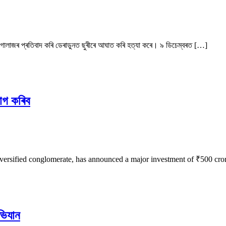
 গালি-গালাজৰ প্ৰতিবাদ কৰি ডেৰাডুনত ছুৰীৰে আঘাত কৰি হত্যা কৰে। ৯ ডিচেম্বৰত […]
োগ কৰিব
versified conglomerate, has announced a major investment of ₹500 crore
ভিযান