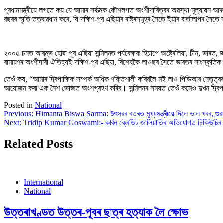
প্ৰধানমন্ত্ৰীয়ে লগতে কয় যে আমাৰ সৰ্বাত্মক কৌশলগত অংশীদাৰিত্বৰ অৱস্থা মূল্যায়ন
বছৰৰ স্মৃতি তত্বাৱধান কৰে, যি দক্ষিণ-পূব এছিয়াৰ ৰাষ্ট্ৰসমূহৰ সৈতে ইয়াৰ বাৰ্তালাপ
২০০৫ চনত আৰম্ভ হোৱা পূব এছিয়া সন্মিলনত পৰ্যবেক্ষক হিচাপে অষ্ট্ৰেলিয়া, চীন, ভাৰত, 
ৰামায়ণৰ অংশীদাৰী ঐতিহ্যই দক্ষিণ-পূব এছিয়া, বিশেষকৈ লাওছৰ সৈতে ভাৰতৰ সাংস্কৃতি
তেওঁ কয়, “আমাৰ দ্বিপাক্ষিক সম্পৰ্ক অধিক শক্তিশালী কৰিবলৈ মই লাও পিডিআৰ নেতৃত্ব
আয়োজন কৰা এক নৈশ ভোজত অংশগ্ৰহণ কৰিব। সন্মিলনৰ সময়ত তেওঁ কমেও দুখন দ্বিপা
Posted in
National
Post
Previous:
Himanta Biswa Sarma: উৎসৱৰ বতৰত মুখ্যমন্ত্ৰীয়ে দিলে ভাল খবৰ, গুৱা
Next:
Tridip Kumar Goswami:- কাৰ্বন ক্ৰেডিট জালিয়াতিৰ অভিযোগত চিকিউচিৰ প্ৰ
navigation
Related Posts
International
National
উত্তৰাখণ্ডত উত্তৰ-পূবৰ ছাত্ৰ হত্যাক লৈ ক্ষোভ