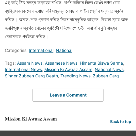
এছ আই টিয়ে তদন্ত অব্যাহত ৰাখিছে, গাৰ্গৰ অন্তিম দিনত তেওঁৰ লগত যোৱা
ব্যক্তিসকলক সোধা-পোছা কৰি সম্ভাৱ্য লেপছ বা ফাউল প্লে’ৰ সন্ধানত স্ক’ৰ
কৰিছে। অসমে শোক প্ৰকাশ কৰিছে নিজৰ সাংস্কৃতিক আইকন, কিয়নো ন্যায় আৰু
জনবিশ্বাসৰ স্বাৰ্থত গোচৰৰ প্ৰতিটো সবিশেষ পোহৰলৈ অনা হ’ব বুলি ৰাজ্যৰ
নেতাসকলে প্ৰতিজ্ঞা কৰিছে।
Categories:
International
,
National
Tags:
Assam News
,
Assamese News
,
Himanta Biswa Sarma
,
International News
,
Mission Ki Awaaz Assam
,
National News
,
Singer Zubeen Garg Death
,
Trending News
,
Zubeen Garg
Leave a Comment
Mission Ki Awaaz Assam
Back to top