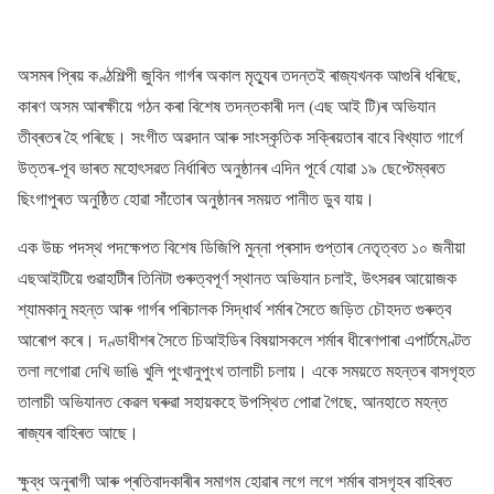
অসমৰ প্ৰিয় কণ্ঠশিল্পী জুবিন গাৰ্গৰ অকাল মৃত্যুৰ তদন্তই ৰাজ্যখনক আগুৰি ধৰিছে,
কাৰণ অসম আৰক্ষীয়ে গঠন কৰা বিশেষ তদন্তকাৰী দল (এছ আই টি)ৰ অভিযান
তীব্ৰতৰ হৈ পৰিছে। সংগীত অৱদান আৰু সাংস্কৃতিক সক্ৰিয়তাৰ বাবে বিখ্যাত গাৰ্গে
উত্তৰ-পূব ভাৰত মহোৎসৱত নিৰ্ধাৰিত অনুষ্ঠানৰ এদিন পূৰ্বে যোৱা ১৯ ছেপ্টেম্বৰত
ছিংগাপুৰত অনুষ্ঠিত হোৱা সাঁতোৰ অনুষ্ঠানৰ সময়ত পানীত ডুব যায়।
এক উচ্চ পদস্থ পদক্ষেপত বিশেষ ডিজিপি মুন্না প্ৰসাদ গুপ্তাৰ নেতৃত্বত ১০ জনীয়া
এছআইটিয়ে গুৱাহাটীৰ তিনিটা গুৰুত্বপূৰ্ণ স্থানত অভিযান চলাই, উৎসৱৰ আয়োজক
শ্যামকানু মহন্ত আৰু গাৰ্গৰ পৰিচালক সিদ্ধাৰ্থ শৰ্মাৰ সৈতে জড়িত চৌহদত গুৰুত্ব
আৰোপ কৰে। দণ্ডাধীশৰ সৈতে চিআইডিৰ বিষয়াসকলে শৰ্মাৰ ধীৰেণপাৰা এপাৰ্টমেণ্টত
তলা লগোৱা দেখি ভাঙি খুলি পুংখানুপুংখ তালাচী চলায়। একে সময়তে মহন্তৰ বাসগৃহত
তালাচী অভিযানত কেৱল ঘৰুৱা সহায়কহে উপস্থিত পোৱা গৈছে, আনহাতে মহন্ত
ৰাজ্যৰ বাহিৰত আছে।
ক্ষুব্ধ অনুৰাগী আৰু প্ৰতিবাদকাৰীৰ সমাগম হোৱাৰ লগে লগে শৰ্মাৰ বাসগৃহৰ বাহিৰত