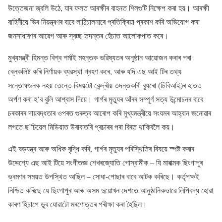
উত্তেজনা জ্বলি উঠে, যাৰ ফলত আৰক্ষীৰ বাহনত শিলগুটি নিক্ষেপ কৰা হয়। আৰক্ষী
বাহিনীয়ে ভিৰ নিয়ন্ত্ৰণৰ বাবে লাঠিচালনাৰে প্ৰতিক্ৰিয়া প্ৰকাশ কৰি অভিযোগ কৰা
জনসাধাৰণৰ আৱেগ আৰু স্বচ্ছ তদন্তৰ হেঁচাত আলোকপাত কৰে।
মুখ্যমন্ত্ৰী হিমন্ত বিশ্ব শৰ্মাই মহন্তক ভৱিষ্যতৰ অনুষ্ঠান আয়োজন কৰাৰ পৰা
ব্লেকলিষ্ট কৰি নিৰ্ণায়ক ব্যৱস্থা গ্ৰহণ কৰে, আৰু যদি এছ আই টিৰ তথ্য
সন্তোষজনক নহয় তেন্তে বিষয়টো কেন্দ্ৰীয় তদন্তকাৰী ব্যুৰো (চিবিআই)ৰ হাতত
অৰ্পণ কৰা হ’ব বুলি আশ্বাস দিয়ে। গাৰ্গৰ মৃত্যুৰ আঁৰৰ সম্পূৰ্ণ সত্য উন্মোচনৰ বাবে
চৰকাৰৰ দায়বদ্ধতাৰ ওপৰত গুৰুত্ব আৰোপ কৰি মুখ্যমন্ত্ৰীয়ে সংযমৰ আহ্বান জনোৱাৰ
লগতে ছ’চিয়েল মিডিয়াত উৰাবাতৰি প্ৰচাৰৰ পৰা বিৰত থাকিবলৈ কয়।
এই ষড়যন্ত্ৰ আৰু অধিক বৃদ্ধি কৰি, গাৰ্গৰ মৃত্যুৰ পৰিস্থিতিৰ বিষয়ে স্পষ্ট কৰাৰ
উদ্দেশ্যে এছ আই টিয়ে সংগীতজ্ঞ শেখৰজ্যোতি গোস্বামীক – যি মাৰাত্মক ছিংগাপুৰ
ভ্ৰমণৰ সময়ত উপস্থিত আছিল – সোধা-পোছাৰ বাবে আটক কৰিছে। কৰ্তৃপক্ষই
নিশ্চিত কৰিছে যে ছিংগাপুৰ আৰু অসম দুয়োখন দেশতে আনুষ্ঠানিকভাৱে লিপিবদ্ধ হোৱা
কাৰণ হিচাপে ডুব যোৱাটো মৰণোত্তৰ পৰীক্ষা কৰা হৈছিল।