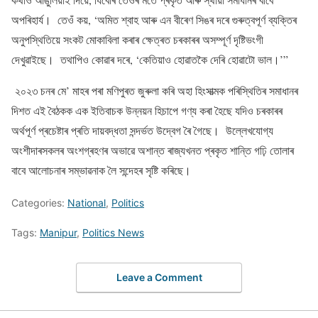
অপৰিহাৰ্য। তেওঁ কয়, ‘অমিত শ্বাহ আৰু এন বীৰেণ সিঙৰ দৰে গুৰুত্বপূৰ্ণ ব্যক্তিৰ
অনুপস্থিতিয়ে সংকট মোকাবিলা কৰাৰ ক্ষেত্ৰত চৰকাৰৰ অসম্পূৰ্ণ দৃষ্টিভংগী
দেখুৱাইছে। তথাপিও কোৱাৰ দৰে, ‘কেতিয়াও হোৱাতকৈ দেৰি হোৱাটো ভাল।’”
২০২৩ চনৰ মে’ মাহৰ পৰা মণিপুৰত জুৰুলা কৰি অহা হিংসাত্মক পৰিস্থিতিৰ সমাধানৰ
দিশত এই বৈঠকক এক ইতিবাচক উন্নয়ন হিচাপে গণ্য কৰা হৈছে যদিও চৰকাৰৰ
অৰ্থপূৰ্ণ প্ৰচেষ্টাৰ প্ৰতি দায়বদ্ধতা সন্দৰ্ভত উদ্বেগ ৰৈ গৈছে। উল্লেখযোগ্য
অংশীদাৰসকলৰ অংশগ্ৰহণৰ অভাৱে অশান্ত ৰাজ্যখনত প্ৰকৃত শান্তি গঢ়ি তোলাৰ
বাবে আলোচনাৰ সম্ভাৱনাক লৈ সন্দেহৰ সৃষ্টি কৰিছে।
Categories:
National
,
Politics
Tags:
Manipur
,
Politics News
Leave a Comment