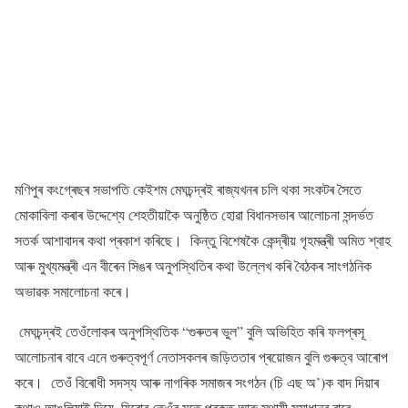
মণিপুৰ কংগ্ৰেছৰ সভাপতি কেইশম মেঘচন্দ্ৰই ৰাজ্যখনৰ চলি থকা সংকটৰ সৈতে
মোকাবিলা কৰাৰ উদ্দেশ্যে শেহতীয়াকৈ অনুষ্ঠিত হোৱা বিধানসভাৰ আলোচনা সন্দৰ্ভত
সতৰ্ক আশাবাদৰ কথা প্ৰকাশ কৰিছে। কিন্তু বিশেষকৈ কেন্দ্ৰীয় গৃহমন্ত্ৰী অমিত শ্বাহ
আৰু মুখ্যমন্ত্ৰী এন বীৰেন সিঙৰ অনুপস্থিতিৰ কথা উল্লেখ কৰি বৈঠকৰ সাংগঠনিক
অভাৱক সমালোচনা কৰে।
মেঘচন্দ্ৰই তেওঁলোকৰ অনুপস্থিতিক “গুৰুতৰ ভুল” বুলি অভিহিত কৰি ফলপ্ৰসূ
আলোচনাৰ বাবে এনে গুৰুত্বপূৰ্ণ নেতাসকলৰ জড়িততাৰ প্ৰয়োজন বুলি গুৰুত্ব আৰোপ
কৰে। তেওঁ বিৰোধী সদস্য আৰু নাগৰিক সমাজৰ সংগঠন (চি এছ অ’)ক বাদ দিয়াৰ
কথাও আঙুলিয়াই দিয়ে, যিবোৰ তেওঁৰ মতে প্ৰকৃত আৰু স্থায়ী সমাধানৰ বাবে