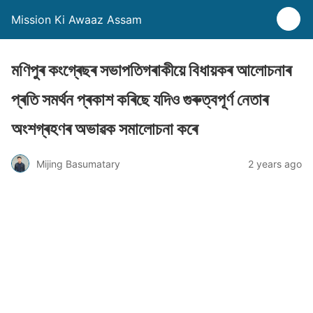
Mission Ki Awaaz Assam
মণিপুৰ কংগ্ৰেছৰ সভাপতিগৰাকীয়ে বিধায়কৰ আলোচনাৰ
প্ৰতি সমৰ্থন প্ৰকাশ কৰিছে যদিও গুৰুত্বপূৰ্ণ নেতাৰ
অংশগ্ৰহণৰ অভাৱক সমালোচনা কৰে
Mijing Basumatary
2 years ago