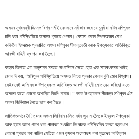
অসমৰ মুখ্যমন্ত্ৰী হিমন্ত বিশ্ব শৰ্মাই দেওবাৰে স্বীকাৰ কৰে যে চুবুৰীয়া ৰাষ্ট্ৰ মণিপুৰত
চলি থকা পৰিস্থিতিয়ে অসমত প্ৰভাৱ পেলাব। কোনো ধৰণৰ স্পিলঅভাৰ ৰোধ
কৰিবলৈ হিংসাত্মক প্ৰভাৱিত অঞ্চল মণিপুৰৰ সীমান্তৱৰ্তী বৰাক উপত্যকাত অতিৰিক্ত
আৰক্ষী বাহিনী স্থাপন কৰা হৈছে।
কাছাৰ জিলাত এক অনুষ্ঠানৰ সময়ত সাংবাদিকৰ সৈতে হোৱা এক সাক্ষাৎকাৰত শৰ্মাই
জোৰ দি কয়, “মনিপুৰৰ পৰিস্থিতিয়ে অসমত নিশ্চয় প্ৰভাৱ পেলাব বুলি মোৰ বিশ্বাস।
সেইবাবেই আমি বৰাক উপত্যকাত অতিৰিক্ত আৰক্ষী বাহিনী মোতায়েন কৰিছো যাতে
অসমত যাতে কোনো অশান্তি বিয়পি নাযায়।” বৰাক উপত্যকাৰ সীমান্ত মণিপুৰৰ এটা
অঞ্চল জিৰিবামৰ সৈতে ভাগ কৰা হৈছে।
জাতিগতভাৱে বৈচিত্ৰময় অঞ্চল জিৰিবাম চলিত বৰ্ষৰ জুন মাহলৈকে ইম্ফল উপত্যকা
আৰু ইয়াৰ আশে-পাশে থকা পাহাৰত সংঘটিত হিংসাত্মক পৰিস্থিতিৰ ফলত বহুলাংশে
কোনো প্ৰভাৱ পৰা নাছিল যেতিয়া এজন কৃষকৰ অংগচ্ছেদ কৰা মৃতদেহ আৱিষ্কাৰ