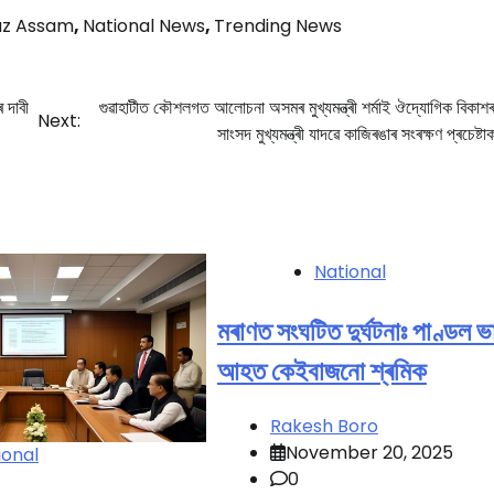
az Assam
,
National News
,
Trending News
 দাবী
গুৱাহাটীত কৌশলগত আলোচনা অসমৰ মুখ্যমন্ত্ৰী শৰ্মাই ঔদ্যোগিক বিকাশৰ 
Next:
সাংসদ মুখ্যমন্ত্ৰী যাদৱে কাজিৰঙাৰ সংৰক্ষণ প্ৰচেষ্টা
National
মৰাণত সংঘটিত দুৰ্ঘটনাঃ পাণ্ডল ভ
আহত কেইবাজনো শ্ৰমিক
Rakesh Boro
November 20, 2025
ional
0