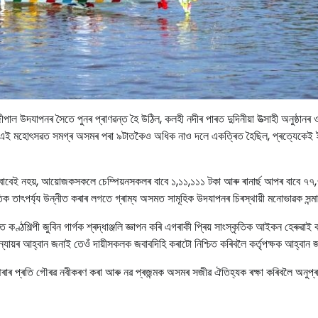
পাল উদযাপনৰ সৈতে পুনৰ প্ৰাণৱন্ত হৈ উঠিল, কলহী নদীৰ পাৰত দুদিনীয়া উত্সাহী অনুষ্ঠানৰ
 কৰা এই মহোৎসৱত সমগ্ৰ অসমৰ পৰা ৯টাতকৈও অধিক নাও দলে একত্ৰিত হৈছিল, প্ৰত্যেকেই
 বাবেই নহয়, আয়োজকসকলে চেম্পিয়নসকলৰ বাবে ১,১১,১১১ টকা আৰু ৰানাৰ্ছ আপৰ বাবে ৭৭
িক তাৎপৰ্য্য উন্নীত কৰাৰ লগতে গ্ৰাম্য অসমত সামূহিক উদযাপনৰ চিৰস্থায়ী মনোভাৱক সন্মা
ত কণ্ঠশিল্পী জুবিন গাৰ্গক শ্ৰদ্ধাঞ্জলি জ্ঞাপন কৰি এগৰাকী প্ৰিয় সাংস্কৃতিক আইকন হেৰুৱাই
 ন্যায়ৰ আহ্বান জনাই তেওঁ দায়ীসকলক জবাবদিহি কৰাটো নিশ্চিত কৰিবলৈ কৰ্তৃপক্ষক আহ্বান জ
ৰাৰ প্ৰতি গৌৰৱ নবীকৰণ কৰা আৰু নৱ প্ৰজন্মক অসমৰ সজীৱ ঐতিহ্যক ৰক্ষা কৰিবলৈ অনুপ্ৰ