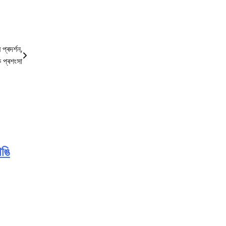
প্ৰদৰ্শন,
ক প্ৰশংসা
াঙি