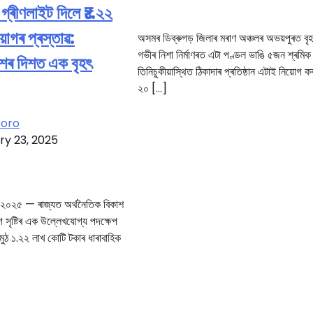
গ্ৰীণলাইট দিলে ₹১.২২
়োগৰ প্ৰস্তাৱ:
অসমৰ ডিব্ৰুগড় জিলাৰ মৰাণ অঞ্চলৰ অভয়পুৰত বৃহ
গভীৰ নিশা নিৰ্মাণৰত এটা পণ্ডল ভাঙি ৫জন শ্ৰমি
াশৰ দিশত এক বৃহৎ
তিনিচুকীয়াস্থিত ঠিকাদাৰ প্ৰতিষ্ঠান এটাই নিয়োগ কৰা
২০ […]
Boro
ry 23, 2025
ৰী, ২০২৫ — ৰাজ্যত অৰ্থনৈতিক বিকাশ
গ সৃষ্টিৰ এক উল্লেখযোগ্য পদক্ষেপ
ুঠ ১.২২ লাখ কোটি টকাৰ ধাৰাবাহিক