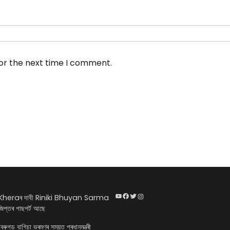
for the next time I comment.
YouTube
Facebook
Twitter
Instagram
heraৰ দাবী Riniki Bhuyan Sarma
িপ্তৰ পাছপৰ্ট আছে
ডিব্ৰুগড় বাগিচা ভ্ৰমণৰ সময়ত প্ৰধানমন্ত্ৰী