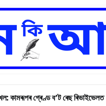
খেল: কামৰূপৰ গ্ৰেণ্ড ব’ট ৰেছ ৰিভাইভেলত