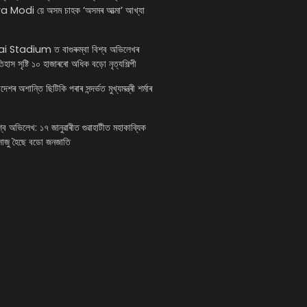
Modi য়ে অসম চাহক ‘অসমৰ আত্মা’ আখ্যা
 Stadium ত বাগুৰুম্বা বিশ্ব অভিলেখৰ
ইতিহাস সৃষ্টি ১০ হাজাৰৰো অধিক বড়ো নৃত্যশিল্পী
শৰ অশান্তি ছিটিকি পৰাৰ সন্দৰ্ভত মুখ্যমন্ত্ৰী শৰ্মাৰ
িশ্ব অভিলেখ: ১৭ জানুৱাৰীত গুৱাহাটীত মহাকাব্যিক
 সাজু হৈছে বডো জনজাতি