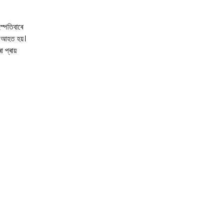
স্পতিবাৰে
ক আহত হয়।
 প্ৰায়