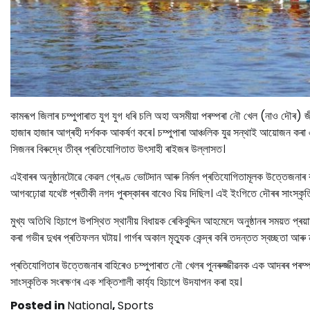
কামৰূপ জিলাৰ চম্পুপাৰাত যুগ যুগ ধৰি চলি অহা অসমীয়া পৰম্পৰা নৌ খেল (নাও দৌৰ) জী
হাজাৰ হাজাৰ আগ্ৰহী দৰ্শকক আকৰ্ষণ কৰে। চম্পুপাৰা আঞ্চলিক যুৱ সন্থাই আয়োজন
সিজনৰ বিৰুদ্ধে তীব্ৰ প্ৰতিযোগিতাত উৎসাহী ৰাইজৰ উল্লাসত।
এইবাৰৰ অনুষ্ঠানটোৱে কেৱল গ্ৰেণ্ড ভোটদান আৰু নিৰ্মল প্ৰতিযোগিতামূলক উত্তেজনাৰ
আগবঢ়োৱা যথেষ্ট প্ৰতীকী নগদ পুৰস্কাৰৰ বাবেও থিয় দিছিল। এই ইংগিতে দৌৰৰ সাংস্কৃত
মুখ্য অতিথি হিচাপে উপস্থিত স্থানীয় বিধায়ক ৰেকিবুদ্দিন আহমেদে অনুষ্ঠানৰ সময়ত প্ৰয়া
কৰা গভীৰ দুখৰ প্ৰতিফলন ঘটায়। গাৰ্গৰ অকাল মৃত্যুক কেন্দ্ৰ কৰি তদন্তত স্বচ্ছতা আৰু
প্ৰতিযোগিতাৰ উত্তেজনাৰ বাহিৰেও চম্পুপাৰাত নৌ খেলৰ পুনৰুজ্জীৱনক এক আদৰৰ পৰম্প
সাংস্কৃতিক সংৰক্ষণৰ এক শক্তিশালী কাৰ্য্য হিচাপে উদযাপন কৰা হয়।
Posted in
National
,
Sports