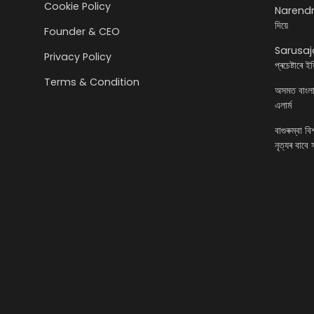
Cookie Policy
Narendra 
দিয়ে
Founder & CEO
Sarusajai
Privacy Policy
প্ৰচেষ্টাৰে 
Terms & Condition
অসমত বাংলাদে
এলাৰ্ম
বাগুৰুম্বা ব
নৃত্যৰ বাবে