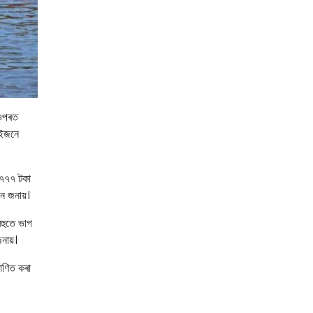
 ওপৰত
 ইজনে
,৭৭৭ টকা
ন জনায়।
 বহুতে ভাগ
নায়।
াণিত কৰা