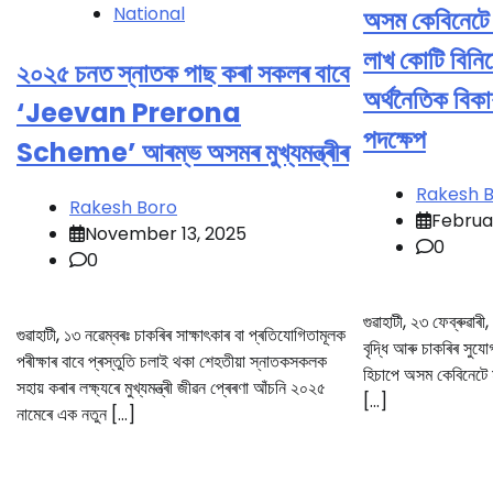
National
অসম কেবিনেটে 
লাখ কোটি বিনিয
২০২৫ চনত স্নাতক পাছ কৰা সকলৰ বাবে
অৰ্থনৈতিক বিক
‘Jeevan Prerona
পদক্ষেপ
Scheme’ আৰম্ভ অসমৰ মুখ্যমন্ত্ৰীৰ
Rakesh 
Rakesh Boro
Februa
November 13, 2025
0
0
গুৱাহাটী, ২৩ ফেব্ৰুৱা
গুৱাহাটী, ১৩ নৱেম্বৰঃ চাকৰিৰ সাক্ষাৎকাৰ বা প্ৰতিযোগিতামূলক
বৃদ্ধি আৰু চাকৰিৰ সুযো
পৰীক্ষাৰ বাবে প্ৰস্তুতি চলাই থকা শেহতীয়া স্নাতকসকলক
হিচাপে অসম কেবিনেটে ম
সহায় কৰাৰ লক্ষ্যৰে মুখ্যমন্ত্ৰী জীৱন প্ৰেৰণা আঁচনি ২০২৫
[…]
নামেৰে এক নতুন […]