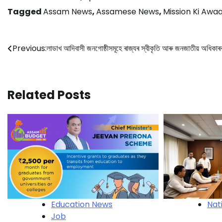
Tagged
Assam News
,
Assamese News
,
Mission Ki Awa
Post
Previous:
লাডাখ আদিবাসী জনগোষ্ঠীসমূহে ৰাজ্যৰ স্বীকৃতি আৰু জনজাতীয় অধিকাৰৰ
navigation
Related Posts
Nat
Education News
Job