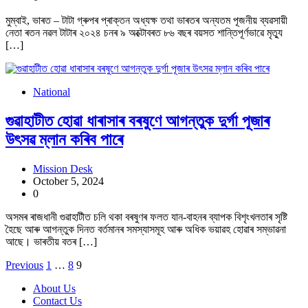
মুম্বাই, ভাৰত – টাটা গ্ৰুপৰ প্ৰাক্তন অধ্যক্ষ তথা ভাৰতৰ অন্যতম পূজনীয় ব্যৱসায়ী
নেতা ৰতন নৱল টাটাৰ ২০২৪ চনৰ ৯ অক্টোবৰত ৮৬ বছৰ বয়সত শান্তিপূৰ্ণভাৱে মৃত্যু
[…]
National
গুৱাহাটীত হোৱা ধাৰাসাৰ বৰষুণে আগন্তুক দুৰ্গা পূজাৰ
উৎসৱ ম্লান কৰিব পাৰে
Mission Desk
October 5, 2024
0
অসমৰ ৰাজধানী গুৱাহাটীত চলি থকা বৰষুণৰ ফলত যান-বাহনৰ ব্যাপক বিশৃংখলতাৰ সৃষ্টি
হৈছে আৰু আগন্তুক দিনত বৰ্তমানৰ সমস্যাসমূহ আৰু অধিক ভয়াৱহ হোৱাৰ সম্ভাৱনা
আছে। ভাৰতীয় বতৰ […]
Posts
Previous
1
…
8
9
pagination
About Us
Contact Us