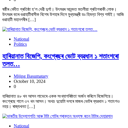
ষষ্ঠীৰ বেদীত প্ৰতিষ্ঠা হ’ল দেৱী দুৰ্গা। উৎসৱৰ আনন্দত মতলীয়া প্ৰতিগৰাকী লোক।
উৎসৱৰ বতৰ গুৱাহাটীবাসীক বিশেষ উপহাৰ দিলে মুখ্যমন্ত্ৰী ডঃ হিমন্ত বিশ্ব শৰ্মাই। আজি
গুৱাহাটী মহানগৰীৰ […]
National
Politics
হাৰিয়ানাত বিজেপি, কংগ্ৰেছৰ ভোট ব্যৱধান ১ শতাংশৰো
তলত…
Mijing Basumatary
October 10, 2024
0
হাৰিয়ানাত ৪৮ খন আসন লাভেৰে একক সংখ্যাগৰিষ্ঠতা অৰ্জন কৰিলে বিজেপিয়ে।
কংগ্ৰেছে পালে ৩৭ খন আসন। অথচ দুয়োটা দলৰে মাজৰ ভোটৰ ব্যৱধান ১ শতাংশও
নহয়। ৰাজ্যখনত […]
National