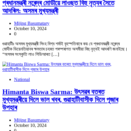
প্ৰধানমন্ত্ৰী নৰেন্দ্ৰ মোডীয়ে লাওছত বিহু নৃত্যৰ সৈতে
আদৰিল: অসমৰ মুখ্যমন্ত্ৰী
Mijing Basumatary
October 10, 2024
0
গুৱাহাটীঃ অসমৰ মুখ্যমন্ত্ৰী সিংহ বিশ্ব শৰ্মাই বৃহস্পতিবাৰে কয় যে প্ৰধানমন্ত্ৰী নৰেন্দ্ৰ
মোদীক ভিয়েনতিয়ানৰ ক্ষমতাৰ চহৰত পৰম্পৰাগত অসমীয়া বিহু নৃত্যই আদৰণি জনাইছে।
“অসমৰ সংস্কৃতি লাও পিডিআৰত […]
National
Himanta Biswa Sarma: উৎসৱৰ বতৰত
মুখ্যমন্ত্ৰীয়ে দিলে ভাল খবৰ, গুৱাহাটীবাসীক দিলে পূজাৰ
উপহাৰ
Mijing Basumatary
October 10, 2024
0