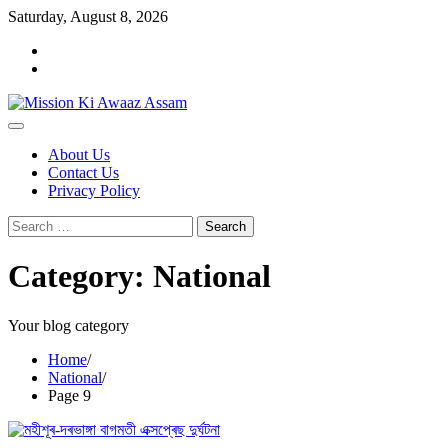
Skip
Saturday, August 8, 2026
to
Home
content
Cookie
Policy
About Us
Contact Us
Privacy Policy
Search
for:
Category:
National
Your blog category
Home
National
Page 9