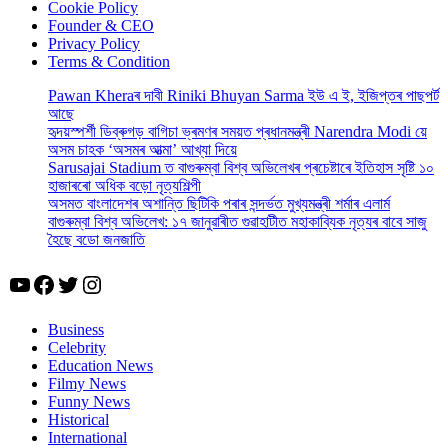
Cookie Policy
Founder & CEO
Privacy Policy
Terms & Condition
Pawan Kheraৰ দাবী Riniki Bhuyan Sarma ইউ এ ই, ইজিপ্তৰ পাছপৰ্ট
আছে
হৃদয়স্পৰ্শী ডিব্ৰুগড় বাগিচা ভ্ৰমণৰ সময়ত প্ৰধানমন্ত্ৰী Narendra Modi য়ে
অসম চাহক ‘অসমৰ আত্মা’ আখ্যা দিয়ে
Sarusajai Stadium ত বাগুৰুম্বা বিশ্ব অভিলেখৰ প্ৰচেষ্টাৰে ইতিহাস সৃষ্টি ১০
হাজাৰৰো অধিক বড়ো নৃত্যশিল্পী
অসমত বাংলাদেশৰ অশান্তি ছিটিকি পৰাৰ সন্দৰ্ভত মুখ্যমন্ত্ৰী শৰ্মাৰ এলাৰ্ম
বাগুৰুম্বা বিশ্ব অভিলেখ: ১৭ জানুৱাৰীত গুৱাহাটীত মহাকাব্যিক নৃত্যৰ বাবে সাজু
হৈছে বডো জনজাতি
YouTube
Facebook
Twitter
Instagram
Business
Celebrity
Education News
Filmy News
Funny News
Historical
International