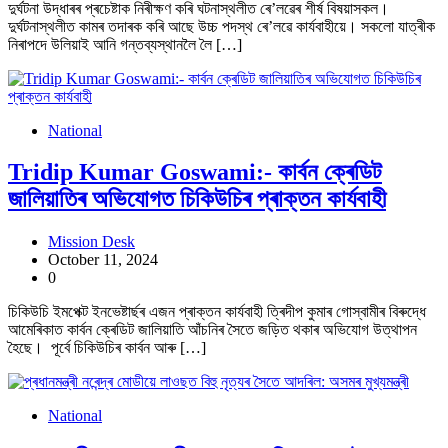
দুৰ্ঘটনা উদ্ধাৰৰ প্ৰচেষ্টাক নিৰীক্ষণ কৰি ঘটনাস্থলীত ৰে’লৱেৰ শীৰ্ষ বিষয়াসকল।
দুৰ্ঘটনাস্থলীত কামৰ তদাৰক কৰি আছে উচ্চ পদস্থ ৰে’লৱে কাৰ্যবাহীয়ে। সকলো যাত্ৰীক
নিৰাপদে উলিয়াই আনি গন্তব্যস্থানলৈ লৈ […]
National
Tridip Kumar Goswami:- কাৰ্বন ক্ৰেডিট
জালিয়াতিৰ অভিযোগত চিকিউচিৰ প্ৰাক্তন কাৰ্যবাহী
Mission Desk
October 11, 2024
0
চিকিউচি ইমপেক্ট ইনভেষ্টাৰ্ছৰ এজন প্ৰাক্তন কাৰ্যবাহী ত্ৰিদীপ কুমাৰ গোস্বামীৰ বিৰুদ্ধে
আমেৰিকাত কাৰ্বন ক্ৰেডিট জালিয়াতি আঁচনিৰ সৈতে জড়িত থকাৰ অভিযোগ উত্থাপন
হৈছে। পূৰ্বে চিকিউচিৰ কাৰ্বন আৰু […]
National