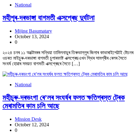
National
মহীশূৰ-দৰভাঙ্গা বাগমতী এক্সপ্ৰেছ দুৰ্ঘটনা
Mijing Basumatary
October 13, 2024
0
২০২৪ চনৰ ১১ অক্টোবৰৰ সন্ধিয়া তামিলনাডুৰ তিৰুভাল্লুৰ জিলাৰ কাভাৰাইপেট্টাই ষ্টেচনৰ
ওচৰত মাইচুৰু-দৰভাঙ্গা বাগমতী চুপাৰফাষ্ট এক্সপ্ৰেছএখন স্থিৰ সামগ্ৰীৰ ৰেলৰ সৈতে
সংঘৰ্ষ হোৱাৰ সময়ত বাগমতী এক্সপ্ৰেছৰ সৈতে […]
National
মহীচুৰু-দৰভংগা ৰে’লৰ সংঘৰ্ষৰ ফলত ক্ষতিগ্ৰস্ত ট্ৰেক
মেৰামতিৰ কাম চলি আছে
Mission Desk
October 12, 2024
0