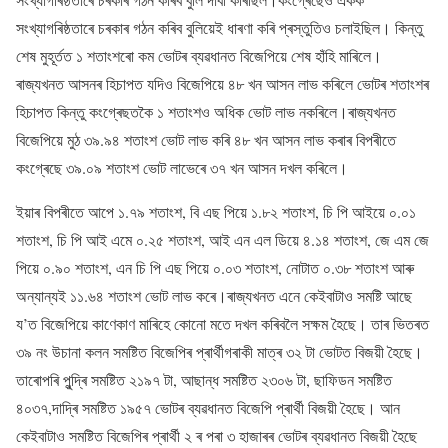
সংখ্যাগৰিষ্ঠতাৰে চৰকাৰ গঠন কৰিব বুলিয়েই ধাৰণা কৰি প্ৰস্তুতিও চলাইছিল। কিন্তু
শেষ মুহূৰ্তত ১ শতাংশৰো কম ভোটৰ ব্যৱধানত বিজেপিয়ে শেষ হাঁহি মাৰিলে।
ৰাজ্যখনত আসনৰ হিচাপত যদিও বিজেপিয়ে ৪৮ খন আসন লাভ কৰিলে ভোটৰ শতাংশৰ
হিচাপত কিন্তু কংগ্ৰেছতকৈ ১ শতাংশও অধিক ভোট লাভ নকৰিলে।ৰাজ্যখনত
বিজেপিয়ে মুঠ ৩৯.৯৪ শতাংশ ভোট লাভ কৰি ৪৮ খন আসন লাভ কৰাৰ বিপৰীতে
কংগ্ৰেছে ৩৯.০৯ শতাংশ ভোট লাভেৰে ৩৭ খন আসন দখল কৰিলে।
ইয়াৰ বিপৰীতে আপে ১.৭৯ শতাংশ, বি এছ পিয়ে ১.৮২ শতাংশ, চি পি আইয়ে ০.০১
শতাংশ, চি পি আই এমে ০.২৫ শতাংশ, আই এন এল ডিয়ে ৪.১৪ শতাংশ, জে এম জে
পিয়ে ০.৯০ শতাংশ, এন চি পি এছ পিয়ে ০.০৩ শতাংশ, নোটাত ০.৩৮ শতাংশ আৰু
অন্যান্যই ১১.৬৪ শতাংশ ভোট লাভ কৰে।ৰাজ্যখনত এনে কেইবাটাও সমষ্টি আছে
য’ত বিজেপিয়ে কাণেকাণ মাৰিহে কোনো মতে দখল কৰিবলৈ সক্ষম হৈছে। তাৰ ভিতৰত
৩৯ নং উচানা কলন সমষ্টিত বিজেপিৰ প্ৰাৰ্থীগৰাকী মাত্ৰ ৩২ টা ভোটত বিজয়ী হৈছে।
তাৰোপৰি পুন্দ্ৰি সমষ্টিত ২১৯৭ টা, আছান্ধ সমষ্টিত ২৩০৬ টা, ছাফিডন সমষ্টিত
৪০৩৭,দাদ্ৰি সমষ্টিত ১৯৫৭ ভোটৰ ব্যৱধানত বিজেপি প্ৰাৰ্থী বিজয়ী হৈছে। আন
কেইবাটাও সমষ্টিত বিজেপিৰ প্ৰাৰ্থী ২ ৰ পৰা ৩ হাজাৰৰ ভোটৰ ব্যৱধানত বিজয়ী হৈছে