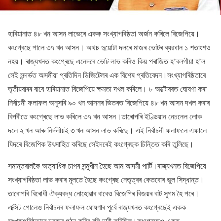
হাৰিয়ানাত ৪৮ খন আসন লাভেৰে একক সংখ্যাগৰিষ্ঠতা অৰ্জন কৰিলে বিজেপিয়ে।
কংগ্ৰেছে পালে ৩৭ খন আসন। অথচ দুয়োটা দলৰে মাজৰ ভোটৰ ব্যৱধান ১ শতাংশও
নহয়। ৰাজ্যখনত কংগ্ৰেছে এনেদৰে ভোট লাভ কৰিও কিয় পৰাজিত হ’বলগীয়া হ’ল
সেই সন্দৰ্ভত অসমীয়া প্ৰতিদিন ডিজিটেলৰ এক বিশেষ প্ৰতিবেদন।সংখ্যাগৰিষ্ঠতাৰে
তৃতীয়বাৰৰ বাবে হাৰিয়ানাত বিজেপিয়ে ক্ষমতা দখল কৰিলে। ৮ অক্টোবৰত ঘোষণা কৰা
নিৰ্বাচনী ফলাফল অনুসৰি ৯০ খন আসনৰ ভিতৰত বিজেপিয়ে ৪৮ খন আসন দখল কৰাৰ
বিপৰীতে কংগ্ৰেছে লাভ কৰিলে ৩৭ খন আসন।তাৰোপৰি ইণ্ডিয়ান নেচনেল লোক
দলে ২ খন আৰু নিৰ্দলীয়ই ৩ খন আসন লাভ কৰিছে। এই নিৰ্বাচনী ফলাফলে এফালে
যিদৰে বিজেপিক উৎসাহিত কৰিছে সেইদৰেই কংগ্ৰেছক চিন্তিত কৰি তুলিছে।
সমান্তৰালকৈ অত্যাধিক চাপৰ সন্মুখীন হৈছে আম আদমী পাৰ্টি।ৰাজ্যখনত বিজেপিয়ে
সংখ্যাগৰিষ্ঠতা লাভ কৰাৰ মূলতে হৈছে কংগ্ৰেছ নেতৃত্বৰ কেতবোৰ ভুল সিদ্ধান্ত।
তাৰোপৰি বিৰোধী ঐক্যবদ্ধ নোহোৱাৰ বাবেও বিজেপিৰ বিজয়ৰ বাট সুগম হৈ পৰে।
এক্সিট পোলেও নিৰ্বাচনৰ ফলাফল ঘোষণাৰ পূৰ্বে ৰাজ্যখনত কংগ্ৰেছেই একক
সংখ্যাগৰিষ্ঠতাৰে চৰকাৰ গঠন কৰিব বুলি দাবী কৰিছিল।কংগ্ৰেছেও একক