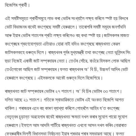
বিজেপিৰ প্ৰাৰ্থী।
এই সমষ্টিসমূহত প্ৰাৰ্থীসমূহে লাভ কৰা ভোটৰ সংখ্যালৈ লক্ষ্য কৰিলে স্পষ্ট হয় কিদৰে
ভোট বিভাজনৰ বাবেই কংগ্ৰেছে সমষ্টি হেৰুৱালে। তাৰোপৰি সমষ্টি সমূহৰ জনগাঁথনি
আৰু ইয়াৰ ভোটৰ শতাংশৰ প্ৰতি লক্ষ্য কৰিলেও বহু কথা স্পষ্ট হয়।জাটসকলৰ মাজত
কংগ্ৰেছৰ গ্ৰহণযোগ্যতা এতিয়াও হোৱা নাই যদিও কংগ্ৰেছে ৰাজ্যখনত কেৱল
জাটসকলকহে গুৰুত্ব দিলে। ৰাজ্যখনৰ পূৰ্বৰ মুখ্যমন্ত্ৰী তথা কংগ্ৰেছ নেতা ভূপিন্দৰ সিং
হুডা নিজেই এৰাকী জাট সম্প্ৰদায়ৰ নেতা। তেওঁৰ সোঁৱে, বাওঁৱে যিসকল লোক আছিল
তেওঁলোকো আছিল জাট সম্প্ৰদায়ৰ।ফলত ৰাজ্যখনৰ অ’ বি চি, উচ্চবৰ্ণ আদিৰ ভোট
হেৰুৱালে কংগ্ৰেছে। এইসকলকে আকৌ গুৰুত্ব দিলে বিজেপিয়ে।
ৰাজ্যখনত জাট সম্প্ৰদায়ৰ ভোটাৰ ২৭ শতাংশ। অ’ বি চিৰ ভোটাৰ ৩৩ শতাংশ।
দলিত আছে ২১ শতাংশ। গতিকে স্বাভাৱিকতে ভোটৰ এই অংকত বিজেপি আগত
থাকিল। পৰাজয়ৰ এনে বহু কাৰণ ব্যাখ্যা কৰিলে পোহৰলৈ আহিব য’ত কংগ্ৰেছ
নেতৃত্বৰ চূড়ান্ত অৱহেলাৰ বাবেই ৰাজ্যখনত ক্ষমতা দখল কৰাৰ সুযোগ পায়ো সুযোগ
হেৰুৱালে।ইফালে আম আদমি পাৰ্টিয়ে ৰাজ্যখনত এখনো আসন দখল কৰিব নোৱাৰাত
ফেব্ৰুৱাৰীৰ দিল্লী বিধানসভা নিৰ্বাচনত ইয়াৰ প্ৰভাৱ পৰাৰ সম্ভাৱনা আছে। ফলত