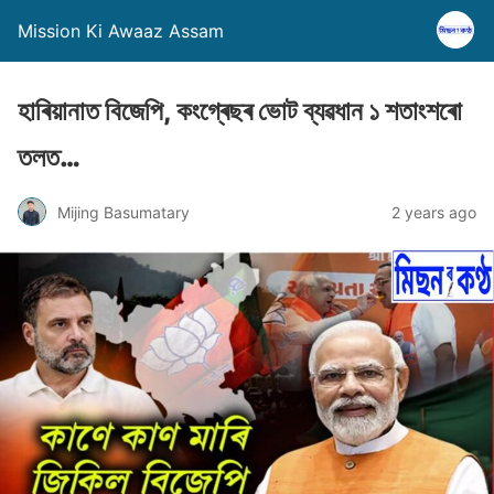
Mission Ki Awaaz Assam
হাৰিয়ানাত বিজেপি, কংগ্ৰেছৰ ভোট ব্যৱধান ১ শতাংশৰো
তলত…
Mijing Basumatary
2 years ago