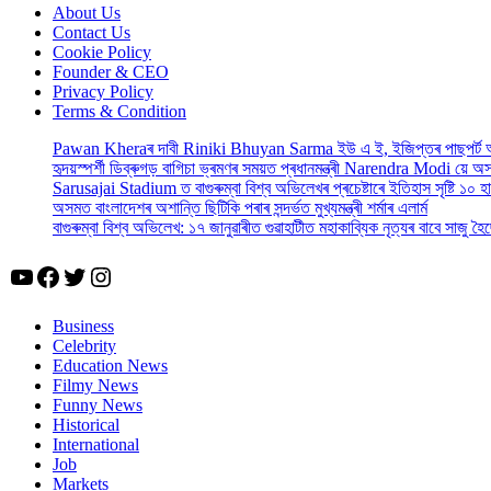
About Us
Contact Us
Cookie Policy
Founder & CEO
Privacy Policy
Terms & Condition
Pawan Kheraৰ দাবী Riniki Bhuyan Sarma ইউ এ ই, ইজিপ্তৰ পাছপৰ্ট
হৃদয়স্পৰ্শী ডিব্ৰুগড় বাগিচা ভ্ৰমণৰ সময়ত প্ৰধানমন্ত্ৰী Narendra Modi য়ে 
Sarusajai Stadium ত বাগুৰুম্বা বিশ্ব অভিলেখৰ প্ৰচেষ্টাৰে ইতিহাস সৃষ্টি ১০ হ
অসমত বাংলাদেশৰ অশান্তি ছিটিকি পৰাৰ সন্দৰ্ভত মুখ্যমন্ত্ৰী শৰ্মাৰ এলাৰ্ম
বাগুৰুম্বা বিশ্ব অভিলেখ: ১৭ জানুৱাৰীত গুৱাহাটীত মহাকাব্যিক নৃত্যৰ বাবে সাজু
YouTube
Facebook
Twitter
Instagram
Business
Celebrity
Education News
Filmy News
Funny News
Historical
International
Job
Markets