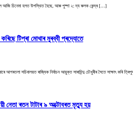
ৱেল আজি চিনেমা হলত উপস্থিত হৈছে, আৰু পুষ্পা ২: দ্য ৰুলক কেন্দ্ৰ […]
া কৰিছে টিপ্ৰা মোথাৰ মুৰব্বী প্ৰদ্যোতে
িবাৰে আগৰতলা সচিবালয়ত ৰাজ্যিক নিৰ্বাচন আয়ুক্ত সাৰাদিন্দু চৌধুৰীৰ সৈতে সাক্ষাৎ কৰি ত্ৰ
ী নেতা ৰতন টাটাৰ ৯ অক্টোবৰত মৃত্যু হয়