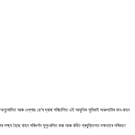
ৰৰ অনুমোদিত আৰু এপ্লাছ ৱে’ৰ দ্বাৰা পৰিচালিত এই আধুনিক সুবিধাই অঞ্চলটোৰ যান-বাহন
ৰ লক্ষ্য হৈছে বাহন পৰিদৰ্শন সুশৃংখলিত কৰা আৰু বৰ্ধিত প্ৰযুক্তিগত দক্ষতাৰে পৰিবহণ