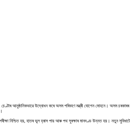
ষ্টিং চেণ্টাৰ আনুষ্ঠানিকভাৱে উদ্বোধন কৰে অসম পৰিবহণ মন্ত্ৰী যোগেন মোহনে। অসম চৰকা
ে।
ক্ষা নিশ্চিত হয়, হাতৰ ভুল হ্ৰাস পায় আৰু পথ সুৰক্ষাৰ মানদণ্ড উন্নত হয়। নতুন সুবিধাটো