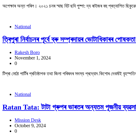
অপেক্ষাৰ অন্ত পৰিল। ২০২১ চনৰ স্মাছ হিট ছবি পুষ্পা: দ্য ৰাইজৰ বহু প্ৰত্যাশিত ছিকু
National
ত্ৰিপুৰা নিৰ্বাচনৰ পূৰ্বে ব্ৰু সম্প্ৰদায়ৰ ভোটাধিকাৰৰ পোষকত
Rakesh Boro
November 1, 2024
0
টিপ্ৰা মোঠা পাৰ্টিৰ প্ৰতিষ্ঠাপক তথা জিলা পৰিষদৰ সদস্য প্ৰদ্যোৎ কিশোৰ দেবৰ্মাই বৃহস্পত
National
Ratan Tata: টাটা গ্ৰুপৰ ভাৰতৰ অন্যতম পূজনীয় ব্যৱসায়
Mission Desk
October 9, 2024
0