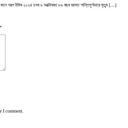
তা ৰতন নৱল টাটাৰ ২০২৪ চনৰ ৯ অক্টোবৰত ৮৬ বছৰ বয়সত শান্তিপূৰ্ণভাৱে মৃত্যু […]
*
me I comment.