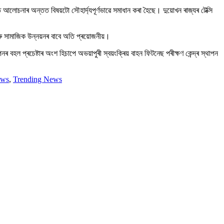
আলোচনাৰ অন্তত বিষয়টো সৌহাৰ্দ্যপূৰ্ণভাৱে সমাধান কৰা হৈছে। দুয়োখন ৰাজ্যৰ টেক্সি
ৰু সামাজিক উন্নয়নৰ বাবে অতি প্ৰয়োজনীয়।
 বহল প্ৰচেষ্টাৰ অংশ হিচাপে অভয়াপুৰী স্বয়ংক্ৰিয় বাহন ফিটনেছ পৰীক্ষণ কেন্দ্ৰ স্থাপন
ews
,
Trending News