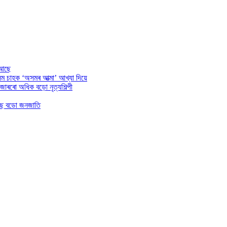
 আছে
অসম চাহক ‘অসমৰ আত্মা’ আখ্যা দিয়ে
াজাৰৰো অধিক বড়ো নৃত্যশিল্পী
 হৈছে বডো জনজাতি