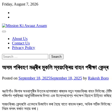
Skip
Friday, August 7, 2026
to
Home
content
Cookie
Policy
About Us
Contact Us
Privacy Policy
Search
for:
অসম পৰিবহণ মন্ত্ৰীৰ মুকলি স্বয়ংক্ৰিয় বাহন পৰীক্ষা কেন্দ্ৰ
Posted on
September 18, 2025
September 18, 2025
by
Rakesh Boro
বঙাইগাঁও জিলাৰ অভয়াপুৰীৰ উত্তৰ ছালমাৰাত ৰাজ্যৰ নতুন স্বয়ংক্ৰিয় বাহন ফিটনেছ টে
পৰিদৰ্শন প্ৰক্ৰিয়া আধুনিকীকৰণৰ দিশত এক উল্লেখযোগ্য পদক্ষেপ হিচাপে চিহ্নিত কৰিছ
স্বয়ংক্ৰিয় কেন্দ্ৰটো এনেদৰে ডিজাইন কৰা হৈছে যাতে বাহনৰ দ্ৰুত, অধিক সঠিক ফিটনেছ পৰী
নিয়ম বলবৎ কৰাত সহায় কৰা।