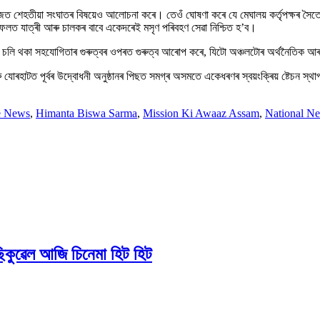
মাজত শেহতীয়া সংঘাতৰ বিষয়েও আলোচনা কৰে। তেওঁ ঘোষণা কৰে যে মেঘালয় কৰ্তৃপক্ষৰ সৈতে 
ৰ ফলত যাত্ৰী আৰু চালকৰ বাবে একেদৰেই মসৃণ পৰিবহণ সেৱা নিশ্চিত হ’ব।
ূহৰ মাজত চলি থকা সহযোগিতাৰ গুৰুত্বৰ ওপৰত গুৰুত্ব আৰোপ কৰে, যিটো অঞ্চলটোৰ অৰ্থনৈতিক আ
োৰহাটত পূৰ্বৰ উদ্বোধনী অনুষ্ঠানৰ পিছত সমগ্ৰ অসমতে একেধৰণৰ স্বয়ংক্ৰিয় ষ্টেচন স্থাপনৰ
e News
,
Himanta Biswa Sarma
,
Mission Ki Awaaz Assam
,
National N
 ছিকুৱেল আজি চিনেমা হিট হিট