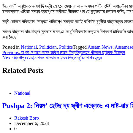
উদ্বোধনী অনুষ্ঠানত ভাষণ দি মন্ত্ৰী মোহনে মেঘালয় আৰু অসমৰ পৰ্যটন টেক্সি অপাৰেটৰৰ 
চালকসকলে এতিয়া সমবায় ব্যৱস্থাৰ অধীনত সীমান্ত পাৰ হৈ মুক্তভাৱে চলাচল কৰিব, যা
মন্ত্ৰী মোহনে পৰিবহণৰ ক্ষেত্ৰত শান্তিপূৰ্ণ সমন্বয় বজাই ৰাখিবলৈ চুবুৰীয়া ৰাজ্যসম
সমগ্ৰ ৰাজ্যতে যান-বাহনৰ সুৰক্ষাৰ মানদণ্ড আধুনিকীকৰণৰ লক্ষ্যৰে বিশ্বনাথ চাৰিআলি আৰু য
কৰা হৈছে।
Posted in
National
,
Politician
,
Politics
Tagged
Assam News
,
Assames
Post
Previous:
অপৰাধৰ বাবে অসম ডাউন টাউন বিশ্ববিদ্যালয়ৰ পাঁচজন ছাত্ৰক নিলম্বন
Next:
ছিংগাপুৰৰ মহাসাগৰত সাঁতোৰ কাণ্ডৰ পিছত জুবিন গাৰ্গৰ মৃত্যু
navigation
Related Posts
National
Pushpa 2: নিয়ম’ ছেটছ দ্য স্ক্ৰীণ এব্লেজ: এ মাষ্ট-ৱাচ
Rakesh Boro
December 6, 2024
0