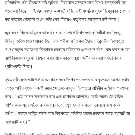
উলিয়াবলৈ চেষ্টা তীব্ৰতৰ কৰি তুলিছে, বিষয়টোৰ তদন্তৰ বাবে বিশেষ তদন্তকাৰী দল
গঠন কৰা হৈছে। এই জব্দ সমগ্ৰ অঞ্চলটোৰ বিদ্ৰোহী সংগঠনসমূহক বিস্ফোৰক যোগান
ধৰা বৃহত্তৰ নেটৱৰ্কৰ অংশ নেকি সেই বিষয়েও কৰ্তৃপক্ষই অন্বেষণ কৰি আছে।
জব্দ কৰাৰ পিছত আইজল আৰু ইয়াৰ আশে-পাশে নিৰাপত্তা কটকটীয়া কৰা হৈছে,
বিভিন্ন কৌশলগত স্থানত টহল আৰু পৰীক্ষা বৃদ্ধি কৰা হৈছে। কেন্দ্ৰীয় নিৰাপত্তা
সংস্থাসমূহৰ সহযোগত মিজোৰাম চৰকাৰে ভৱিষ্যতে এনেধৰণৰ ঘটনা ৰোধ কৰাৰ লগতে
নাগৰিকসকলৰ সুৰক্ষা নিশ্চিত কৰাৰ বাবে সকলো প্ৰয়োজনীয় ব্যৱস্থা গ্ৰহণ কৰাৰ
প্ৰতিশ্ৰুতি দিছে।
মুখ্যমন্ত্রী জোৰামথাংগাই অসম ৰাইফলছৰ ক্ষিপ্ৰ পদক্ষেপৰ বাবে কৃতজ্ঞতা জ্ঞাপন কৰাৰ
লগতে আইন-শৃংখলা বজাই ৰখাৰ ক্ষেত্ৰত ৰাজ্যৰ নিৰাপত্তা বাহিনীৰ ভূমিকাক প্ৰশংসা
কৰে। “এয়া আমাৰ সকলোৰে বাবে এক জাগৰণৰ আহ্বান। আমি সজাগ হৈ থাকিব
লাগিব আৰু এনে অবৈধ কাৰ্যকলাপ যাতে নিৰ্মূল হয় তাৰ বাবে একেলগে কাম কৰিব
লাগিব। ৰাজ্যৰ শান্তি ৰক্ষাৰ বাবে নিৰাপত্তা বাহিনীক আমাৰ চৰকাৰে সহায় সহযোগিতা
আগবঢ়াই যাব।”
দীৰ্ঘদিন ধৰি বিদ্ৰোহী কাৰ্যকলাপ আৰু সীমা অতিক্ৰম কৰি উগ্ৰপন্থীৰ কেন্দ্ৰবিন্দু হৈ