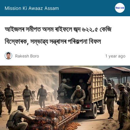
Mission Ki Awaaz Assam
আইজলৰ সমীপত অসম ৰাইফলে জব্দ ৬২২.৫ কেজি
বিস্ফোৰক, সম্ভাৱ্য সন্ত্ৰাসৰ পৰিকল্পনা বিফল
Rakesh Boro
1 year ago