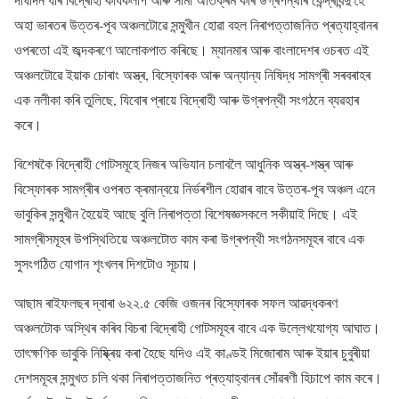
অহা ভাৰতৰ উত্তৰ-পূব অঞ্চলটোৱে সন্মুখীন হোৱা বহল নিৰাপত্তাজনিত প্ৰত্যাহ্বানৰ
ওপৰতো এই জব্দকৰণে আলোকপাত কৰিছে। ম্যানমাৰ আৰু বাংলাদেশৰ ওচৰত এই
অঞ্চলটোৱে ইয়াক চোৰাং অস্ত্ৰ, বিস্ফোৰক আৰু অন্যান্য নিষিদ্ধ সামগ্ৰী সৰবৰাহৰ
এক নলীকা কৰি তুলিছে, যিবোৰ প্ৰায়ে বিদ্ৰোহী আৰু উগ্ৰপন্থী সংগঠনে ব্যৱহাৰ
কৰে।
বিশেষকৈ বিদ্ৰোহী গোটসমূহে নিজৰ অভিযান চলাবলৈ আধুনিক অস্ত্ৰ-শস্ত্ৰ আৰু
বিস্ফোৰক সামগ্ৰীৰ ওপৰত ক্ৰমান্বয়ে নিৰ্ভৰশীল হোৱাৰ বাবে উত্তৰ-পূব অঞ্চল এনে
ভাবুকিৰ সন্মুখীন হৈয়েই আছে বুলি নিৰাপত্তা বিশেষজ্ঞসকলে সকীয়াই দিছে। এই
সামগ্ৰীসমূহৰ উপস্থিতিয়ে অঞ্চলটোত কাম কৰা উগ্ৰপন্থী সংগঠনসমূহৰ বাবে এক
সুসংগঠিত যোগান শৃংখলৰ দিশটোও সূচায়।
আছাম ৰাইফলছৰ দ্বাৰা ৬২২.৫ কেজি ওজনৰ বিস্ফোৰক সফল আৱদ্ধকৰণ
অঞ্চলটোক অস্থিৰ কৰিব বিচৰা বিদ্ৰোহী গোটসমূহৰ বাবে এক উল্লেখযোগ্য আঘাত।
তাৎক্ষণিক ভাবুকি নিষ্ক্ৰিয় কৰা হৈছে যদিও এই কাণ্ডই মিজোৰাম আৰু ইয়াৰ চুবুৰীয়া
দেশসমূহৰ সন্মুখত চলি থকা নিৰাপত্তাজনিত প্ৰত্যাহ্বানৰ সোঁৱৰণী হিচাপে কাম কৰে।