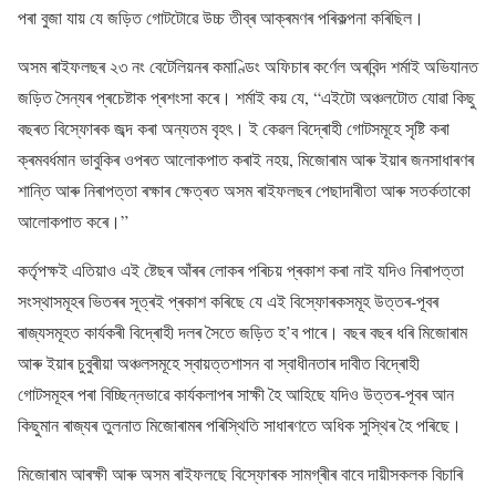
পৰা বুজা যায় যে জড়িত গোটটোৱে উচ্চ তীব্ৰ আক্ৰমণৰ পৰিকল্পনা কৰিছিল।
অসম ৰাইফলছৰ ২৩ নং বেটেলিয়নৰ কমাণ্ডিং অফিচাৰ কৰ্ণেল অৰবিন্দ শৰ্মাই অভিযানত
জড়িত সৈন্যৰ প্ৰচেষ্টাক প্ৰশংসা কৰে। শৰ্মাই কয় যে, “এইটো অঞ্চলটোত যোৱা কিছু
বছৰত বিস্ফোৰক জব্দ কৰা অন্যতম বৃহৎ। ই কেৱল বিদ্ৰোহী গোটসমূহে সৃষ্টি কৰা
ক্ৰমবৰ্ধমান ভাবুকিৰ ওপৰত আলোকপাত কৰাই নহয়, মিজোৰাম আৰু ইয়াৰ জনসাধাৰণৰ
শান্তি আৰু নিৰাপত্তা ৰক্ষাৰ ক্ষেত্ৰত অসম ৰাইফলছৰ পেছাদাৰীতা আৰু সতৰ্কতাকো
আলোকপাত কৰে।”
কৰ্তৃপক্ষই এতিয়াও এই ষ্টেছৰ আঁৰৰ লোকৰ পৰিচয় প্ৰকাশ কৰা নাই যদিও নিৰাপত্তা
সংস্থাসমূহৰ ভিতৰৰ সূত্ৰই প্ৰকাশ কৰিছে যে এই বিস্ফোৰকসমূহ উত্তৰ-পূবৰ
ৰাজ্যসমূহত কাৰ্যকৰী বিদ্ৰোহী দলৰ সৈতে জড়িত হ’ব পাৰে। বছৰ বছৰ ধৰি মিজোৰাম
আৰু ইয়াৰ চুবুৰীয়া অঞ্চলসমূহে স্বায়ত্তশাসন বা স্বাধীনতাৰ দাবীত বিদ্ৰোহী
গোটসমূহৰ পৰা বিচ্ছিন্নভাৱে কাৰ্যকলাপৰ সাক্ষী হৈ আহিছে যদিও উত্তৰ-পূবৰ আন
কিছুমান ৰাজ্যৰ তুলনাত মিজোৰামৰ পৰিস্থিতি সাধাৰণতে অধিক সুস্থিৰ হৈ পৰিছে।
মিজোৰাম আৰক্ষী আৰু অসম ৰাইফলছে বিস্ফোৰক সামগ্ৰীৰ বাবে দায়ীসকলক বিচাৰি