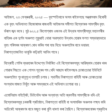
আইজল, ২৩ ফেব্ৰুৱাৰী, ২০২৫ — বৃহস্পতিবাৰে অসম ৰাইফলছে সন্ত্ৰাসবাদ বিৰোধী
এক বৃহৎ অভিযানত মিজোৰামৰ ৰাজধানী আইজলৰ সমীপত বিস্ফোৰক সামগ্ৰীৰ বৃহৎ
ভঁৰাল জব্দ কৰে। মুঠ ৬২২.৫ কিলোগ্ৰাম ওজনৰ এই উদ্ধাৰ সামগ্ৰীসমূহ মহানগৰীৰ
বাহিৰৰ এক দুৰ্গম অঞ্চলত লুকুৱাই থোৱা অৱস্থাত উদ্ধাৰ হোৱাৰ ফলত সম্ভাৱ্যভাৱে
বৃহৎ পৰিসৰৰ আক্ৰমণ ৰোধ কৰিব পৰা যায় যিয়ে অঞ্চলটোৰ বাবে ভয়াৱহ
নিৰাপত্তাজনিত ভাবুকি কঢ়িয়াই আনিব পাৰে।
বিদ্ৰোহী গোটৰ ব্যৱহাৰৰ উদ্দেশ্যে নিৰ্ধাৰিত এই বিস্ফোৰকসমূহ আৱিষ্কাৰ হোৱাৰ খবৰ
পোৱাৰ পিছতে এক গোপন সূত্ৰৰ পম খেদি আছাম ৰাইফলছৰ চোৰাংচোৱা ইউনিটে
অঞ্চলটোত পুংখানুপুংখ তালাচী চলায়। স্থানীয় নিৰাপত্তা বাহিনী আৰু চোৰাংচোৱা
সংস্থাৰ মাজত নিখুঁত আৰু সমন্বয়ৰে এই অভিযান চলোৱা হয়।
এমোনিয়াম নাইট্ৰেট, ডিটনেটৰ আৰু অন্যান্য অতি জ্বলনীয় সামগ্ৰীকে ধৰি এই
বিস্ফোৰকসমূহ চৰকাৰী প্ৰতিষ্ঠান, নিৰাপত্তা বাহিনী বা অসামৰিক অঞ্চলক লক্ষ্য কৰি
অচিৰেই আক্ৰমণৰ বাবে মজুত কৰা বুলি ধাৰণা কৰা হৈছিল। বিস্ফোৰকবোৰৰ প্ৰকৃতিৰ