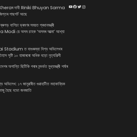
YouTube
Facebook
Twitter
Instagram
heraৰ দাবী Riniki Bhuyan Sarma
িপ্তৰ পাছপৰ্ট আছে
ডিব্ৰুগড় বাগিচা ভ্ৰমণৰ সময়ত প্ৰধানমন্ত্ৰী
Modi য়ে অসম চাহক ‘অসমৰ আত্মা’ আখ্যা
 Stadium ত বাগুৰুম্বা বিশ্ব অভিলেখৰ
ইতিহাস সৃষ্টি ১০ হাজাৰৰো অধিক বড়ো নৃত্যশিল্পী
শৰ অশান্তি ছিটিকি পৰাৰ সন্দৰ্ভত মুখ্যমন্ত্ৰী শৰ্মাৰ
িশ্ব অভিলেখ: ১৭ জানুৱাৰীত গুৱাহাটীত মহাকাব্যিক
 সাজু হৈছে বডো জনজাতি