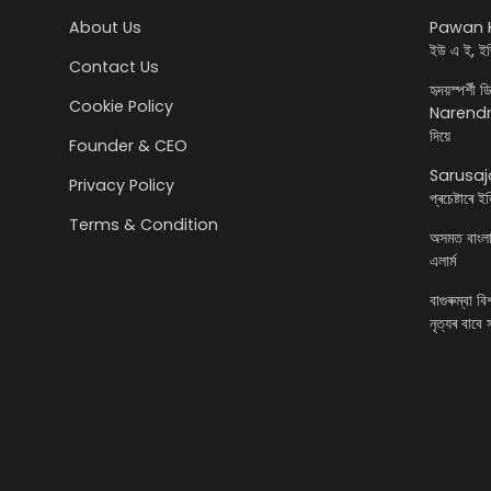
About Us
Pawan K
ইউ এ ই, ইজ
Contact Us
হৃদয়স্পৰ্শী 
Cookie Policy
Narendra 
দিয়ে
Founder & CEO
Sarusajai
Privacy Policy
প্ৰচেষ্টাৰে 
Terms & Condition
অসমত বাংলাদে
এলাৰ্ম
বাগুৰুম্বা ব
নৃত্যৰ বাবে