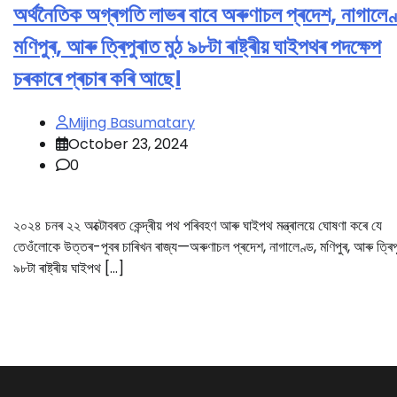
অৰ্থনৈতিক অগ্ৰগতি লাভৰ বাবে অৰুণাচল প্ৰদেশ, নাগালেণ
মণিপুৰ, আৰু ত্ৰিপুৰাত মুঠ ৯৮টা ৰাষ্ট্ৰীয় ঘাইপথৰ পদক্ষেপ
চৰকাৰে প্ৰচাৰ কৰি আছে।
Mijing Basumatary
October 23, 2024
0
২০২৪ চনৰ ২২ অক্টোবৰত কেন্দ্ৰীয় পথ পৰিবহণ আৰু ঘাইপথ মন্ত্ৰালয়ে ঘোষণা কৰে যে
তেওঁলোকে উত্তৰ-পূবৰ চাৰিখন ৰাজ্য—অৰুণাচল প্ৰদেশ, নাগালেণ্ড, মণিপুৰ, আৰু ত্ৰিপ
৯৮টা ৰাষ্ট্ৰীয় ঘাইপথ […]