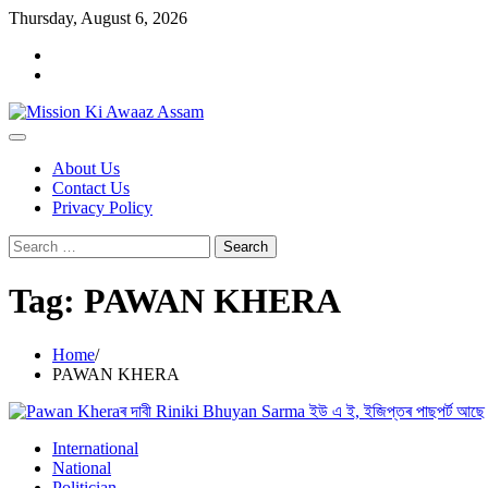
Skip
Thursday, August 6, 2026
to
Home
content
Cookie
Policy
About Us
Contact Us
Privacy Policy
Search
for:
Tag:
PAWAN KHERA
Home
PAWAN KHERA
International
National
Politician