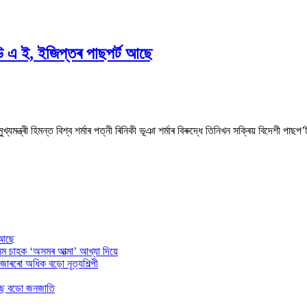
ই, ইজিপ্তৰ পাছপৰ্ট আছে
্ত্ৰী হিমন্ত বিশ্ব শৰ্মাৰ পত্নী ৰিনিকী ভূঞা শৰ্মাৰ বিৰুদ্ধে তিনিখন সক্ৰিয় বিদেশী পাছপ’
 আছে
অসম চাহক ‘অসমৰ আত্মা’ আখ্যা দিয়ে
াজাৰৰো অধিক বড়ো নৃত্যশিল্পী
 হৈছে বডো জনজাতি