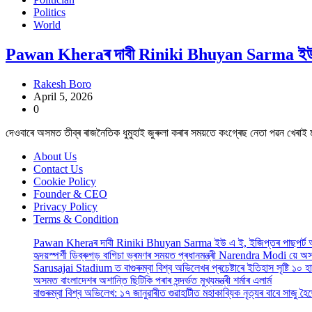
Politics
World
Pawan Kheraৰ দাবী Riniki Bhuyan Sarma ইউ এ 
Rakesh Boro
April 5, 2026
0
দেওবাৰে অসমত তীব্ৰ ৰাজনৈতিক ধুমুহাই জুৰুলা কৰাৰ সময়তে কংগ্ৰেছ নেতা পৱন খেৰাই মুখ্যমন
About Us
Contact Us
Cookie Policy
Founder & CEO
Privacy Policy
Terms & Condition
Pawan Kheraৰ দাবী Riniki Bhuyan Sarma ইউ এ ই, ইজিপ্তৰ পাছপৰ্ট
হৃদয়স্পৰ্শী ডিব্ৰুগড় বাগিচা ভ্ৰমণৰ সময়ত প্ৰধানমন্ত্ৰী Narendra Modi য়ে 
Sarusajai Stadium ত বাগুৰুম্বা বিশ্ব অভিলেখৰ প্ৰচেষ্টাৰে ইতিহাস সৃষ্টি ১০ হ
অসমত বাংলাদেশৰ অশান্তি ছিটিকি পৰাৰ সন্দৰ্ভত মুখ্যমন্ত্ৰী শৰ্মাৰ এলাৰ্ম
বাগুৰুম্বা বিশ্ব অভিলেখ: ১৭ জানুৱাৰীত গুৱাহাটীত মহাকাব্যিক নৃত্যৰ বাবে সাজু