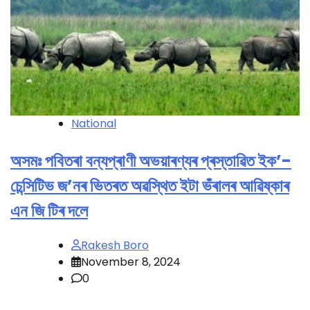
National
অসমঃ পবিতৰা বন্যপ্ৰাণী অভয়াৰণ্যৰ প্ৰস্তাৱিত ইক’-
চেন্সিটিভ জ’নৰ ভিতৰত অৱস্থিত ইটা ভঁৰালৰ আৱিষ্কাৰ
এন জি টিৰ দলে
Rakesh Boro
November 8, 2024
0