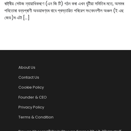
ৰাষ্ট্ৰীয় সেউজ ন্যায়াধিকৰণে (এন জি টি) গঠন কৰা এখন যুটীয়া সমিতিৰ মতে, অসমৰ
পবিতোৰা বন্যপ্ৰাণী অভয়াৰণ্যৰ বাবে প্ৰস্তাৱিত পৰিৱেশ সংবেদনশীল অঞ্চল (ই এছ
জেড)ৰ এটা […]
About Us
Contact Us
Cookie Policy
Founder & CEO
Privacy Policy
Terms & Condition