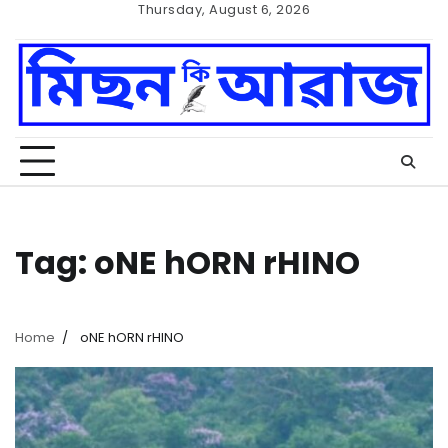
Skip
Thursday, August 6, 2026
to
Home
Cookie
content
Policy
Tag:
oNE hORN rHINO
Home
oNE hORN rHINO