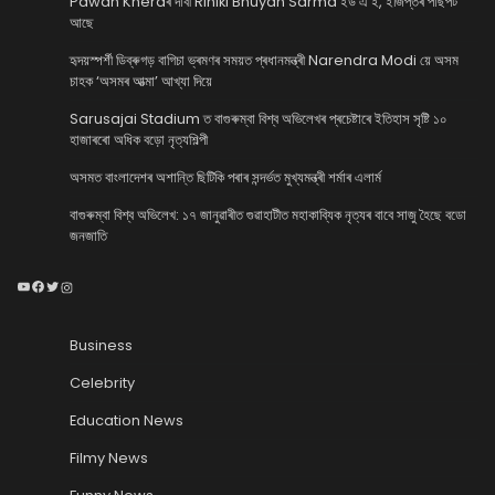
Pawan Kheraৰ দাবী Riniki Bhuyan Sarma ইউ এ ই, ইজিপ্তৰ পাছপৰ্ট
আছে
হৃদয়স্পৰ্শী ডিব্ৰুগড় বাগিচা ভ্ৰমণৰ সময়ত প্ৰধানমন্ত্ৰী Narendra Modi য়ে অসম
চাহক ‘অসমৰ আত্মা’ আখ্যা দিয়ে
Sarusajai Stadium ত বাগুৰুম্বা বিশ্ব অভিলেখৰ প্ৰচেষ্টাৰে ইতিহাস সৃষ্টি ১০
হাজাৰৰো অধিক বড়ো নৃত্যশিল্পী
অসমত বাংলাদেশৰ অশান্তি ছিটিকি পৰাৰ সন্দৰ্ভত মুখ্যমন্ত্ৰী শৰ্মাৰ এলাৰ্ম
বাগুৰুম্বা বিশ্ব অভিলেখ: ১৭ জানুৱাৰীত গুৱাহাটীত মহাকাব্যিক নৃত্যৰ বাবে সাজু হৈছে বডো
জনজাতি
YouTube
Facebook
Twitter
Instagram
Business
Celebrity
Education News
Filmy News