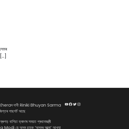
 অসমৰ
া […]
YouTube
Facebook
Twitter
Instagram
heraৰ দাবী Riniki Bhuyan Sarma
িপ্তৰ পাছপৰ্ট আছে
ডিব্ৰুগড় বাগিচা ভ্ৰমণৰ সময়ত প্ৰধানমন্ত্ৰী
Modi য়ে অসম চাহক ‘অসমৰ আত্মা’ আখ্যা