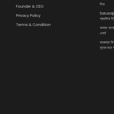
দিয়ে
Founder & CEO
Sarusajai
Privacy Policy
প্ৰচেষ্টাৰে 
Terms & Condition
অসমত বাংলাদে
এলাৰ্ম
বাগুৰুম্বা ব
নৃত্যৰ বাবে