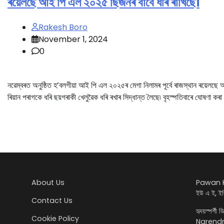
ৰয়েলছে আই পি এল ২০২৫ ছিজনৰ বাবে ধৰি ৰাখিছে।
Rakesh Boro
November 1, 2024
0
নৱেম্বৰত অনুষ্ঠিত হ’বলগীয়া আই পি এল ২০২৫ৰ মেগা নিলামৰ পূর্বে ৰাজস্থান ৰয়েলছে
ৰিয়ান পৰাগকে ধৰি ছয়গৰাকী খেলুৱৈক ধৰি ৰখাৰ সিদ্ধান্ত লৈছে৷ বৃহস্পতিবাৰে ঘোষণা কৰ
About Us
Pawan K
ইউ এ ই, ইজ
Contact Us
হৃদয়স্পৰ্শী 
Cookie Policy
Narendra 