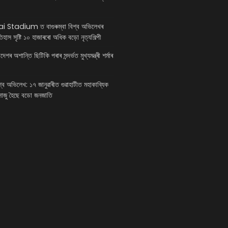
 Stadium ত বাগুৰুম্বা বিশ্ব অভিলেখৰ
ইতিহাস সৃষ্টি ১০ হাজাৰৰো অধিক বড়ো নৃত্যশিল্পী
শৰ অশান্তি ছিটিকি পৰাৰ সন্দৰ্ভত মুখ্যমন্ত্ৰী শৰ্মাৰ
িশ্ব অভিলেখ: ১৭ জানুৱাৰীত গুৱাহাটীত মহাকাব্যিক
 সাজু হৈছে বডো জনজাতি