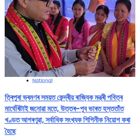
National
ত্ৰিপুৰা ভ্ৰমণৰ সময়ত কেন্দ্ৰীয় ৰাজ্যিক মন্ত্ৰী পবিত্ৰ
মাৰ্ঘেৰিটাই জনোৱা মতে, উত্তৰ-পূব ভাৰত হস্ততাঁত
খণ্ডত আগৰণুৱা, সৰ্বাধিক সংখ্যক শিপিনীক নিয়োগ কৰা
হৈছে