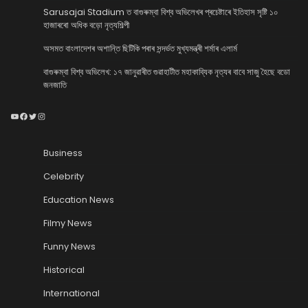
Sarusajai Stadium ত বাগুৰুম্বা বিশ্ব অভিলেখৰ প্ৰচেষ্টাৰে ইতিহাস সৃষ্টি ১০
হাজাৰৰো অধিক বড়ো নৃত্যশিল্পী
অসমত বাংলাদেশৰ অশান্তি ছিটিকি পৰাৰ সন্দৰ্ভত মুখ্যমন্ত্ৰী শৰ্মাৰ এলাৰ্ম
বাগুৰুম্বা বিশ্ব অভিলেখ: ১৭ জানুৱাৰীত গুৱাহাটীত মহাকাব্যিক নৃত্যৰ বাবে সাজু হৈছে বডো
জনজাতি
YouTube
Facebook
Twitter
Instagram
Business
Celebrity
Education News
Filmy News
Funny News
Historical
International