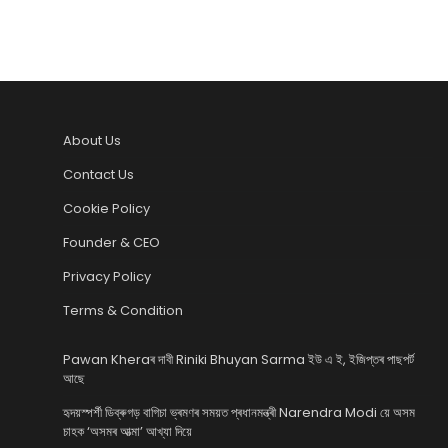
About Us
Contact Us
Cookie Policy
Founder & CEO
Privacy Policy
Terms & Condition
Pawan Kheraৰ দাবী Riniki Bhuyan Sarma ইউ এ ই, ইজিপ্তৰ পাছপৰ্ট
আছে
হৃদয়স্পৰ্শী ডিব্ৰুগড় বাগিচা ভ্ৰমণৰ সময়ত প্ৰধানমন্ত্ৰী Narendra Modi য়ে অসম
চাহক ‘অসমৰ আত্মা’ আখ্যা দিয়ে