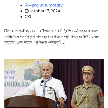
Mijing Basumatary
October 17, 2024
0
ইটানগৰ, ১৭ অক্টোবৰ, ২০২৪: ফটিকচেৰাৰ ‘সমাৰ্থ’ স্কিলিং চেণ্টাৰ ভ্ৰমণৰ সময়ত
কেন্দ্ৰীয় বৈদেশিক পৰিক্ৰমা আৰু বস্ত্ৰশিল্পৰ ৰাজ্যিক মন্ত্ৰী পবিত্ৰ মাৰ্ঘেৰিটাই ভাৰতৰ
হস্ততাঁত খণ্ডত উত্তৰ-পূব অঞ্চলৰ গুৰুত্বপূৰ্ণ […]