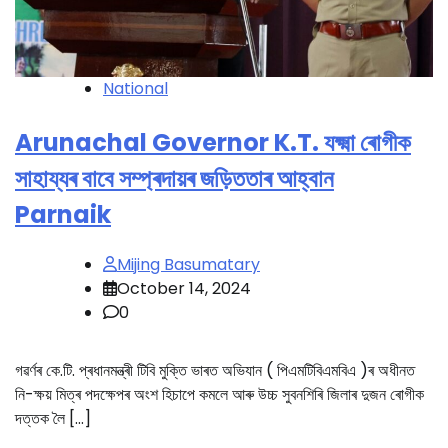
National
Arunachal Governor K.T. যক্ষ্মা ৰোগীক
সাহায্যৰ বাবে সম্প্ৰদায়ৰ জড়িততাৰ আহ্বান
Parnaik
Mijing Basumatary
October 14, 2024
0
গৱৰ্ণৰ কে.টি. প্ৰধানমন্ত্ৰী টিবি মুক্তি ভাৰত অভিযান ( পিএমটিবিএমবিএ )ৰ অধীনত
নি-ক্ষয় মিত্ৰ পদক্ষেপৰ অংশ হিচাপে কমলে আৰু উচ্চ সুবনশিৰি জিলাৰ দুজন ৰোগীক
দত্তক লৈ […]