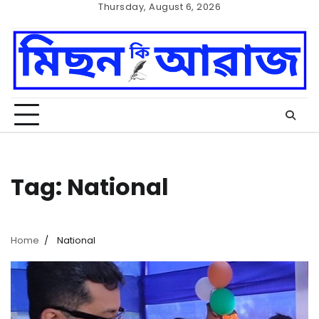
Skip
Thursday, August 6, 2026
to
Home
Cookie
content
Policy
Tag:
National
Home
National