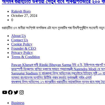
অসমৰ গুৱাহাটীত উৰণীয়া সেতুৰ বাবে পৰিকল্পিতভাৱে ২০০ বছৰ
Rakesh Boro
October 27, 2024
0
গুৱাহাটীত ৩৭ জনীয়া সংশ্লিষ্ট নাগৰিকৰ এটা দলে নুনমাটিৰ পৰা দীঘলীপুখুৰীলৈ সংযোগী নত
About Us
Contact Us
Cookie Policy
Founder & CEO
Privacy Policy
Terms & Condition
Pawan Kheraৰ দাবী Riniki Bhuyan Sarma ইউ এ ই, ইজিপ্তৰ পাছপৰ্ট
হৃদয়স্পৰ্শী ডিব্ৰুগড় বাগিচা ভ্ৰমণৰ সময়ত প্ৰধানমন্ত্ৰী Narendra Modi য়ে 
Sarusajai Stadium ত বাগুৰুম্বা বিশ্ব অভিলেখৰ প্ৰচেষ্টাৰে ইতিহাস সৃষ্টি ১০ হ
অসমত বাংলাদেশৰ অশান্তি ছিটিকি পৰাৰ সন্দৰ্ভত মুখ্যমন্ত্ৰী শৰ্মাৰ এলাৰ্ম
বাগুৰুম্বা বিশ্ব অভিলেখ: ১৭ জানুৱাৰীত গুৱাহাটীত মহাকাব্যিক নৃত্যৰ বাবে সাজু
YouTube
Facebook
Twitter
Instagram
Business