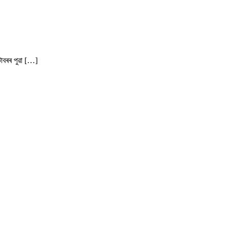
টোবৰৰ পুৱা […]