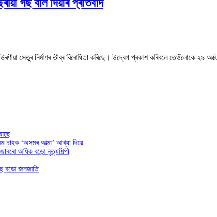
ীয়া গছ বলি দিয়াৰ প্ৰতিবাদ
ুন উৰণীয়া সেতুৰ নিৰ্মাণৰ তীব্ৰ বিৰোধিতা কৰিছে। উদ্বেগ প্ৰকাশ কৰিবলৈ তেওঁলোকে ২৯ অক্
 আছে
অসম চাহক ‘অসমৰ আত্মা’ আখ্যা দিয়ে
াজাৰৰো অধিক বড়ো নৃত্যশিল্পী
 হৈছে বডো জনজাতি