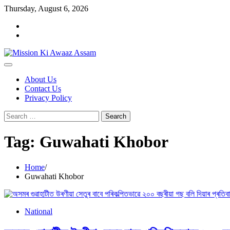
Skip
Thursday, August 6, 2026
to
Home
content
Cookie
Policy
About Us
Contact Us
Privacy Policy
Search
for:
Tag:
Guwahati Khobor
Home
Guwahati Khobor
National