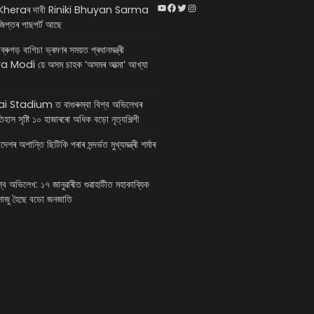
YouTube
Facebook
Twitter
Instagram
heraৰ দাবী Riniki Bhuyan Sarma
িপ্তৰ পাছপৰ্ট আছে
ডিব্ৰুগড় বাগিচা ভ্ৰমণৰ সময়ত প্ৰধানমন্ত্ৰী
Modi য়ে অসম চাহক ‘অসমৰ আত্মা’ আখ্যা
 Stadium ত বাগুৰুম্বা বিশ্ব অভিলেখৰ
ইতিহাস সৃষ্টি ১০ হাজাৰৰো অধিক বড়ো নৃত্যশিল্পী
শৰ অশান্তি ছিটিকি পৰাৰ সন্দৰ্ভত মুখ্যমন্ত্ৰী শৰ্মাৰ
িশ্ব অভিলেখ: ১৭ জানুৱাৰীত গুৱাহাটীত মহাকাব্যিক
 সাজু হৈছে বডো জনজাতি