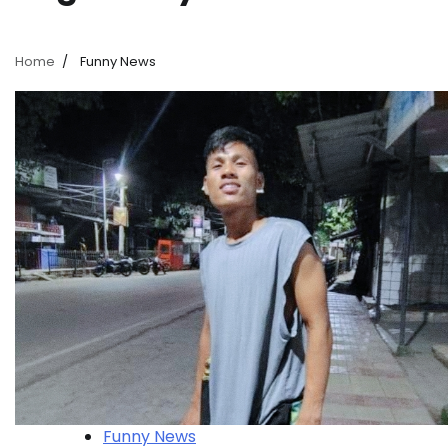
Home
Funny News
Funny News