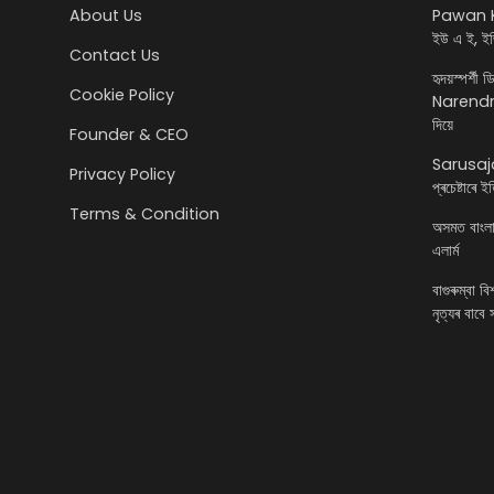
About Us
Pawan K
ইউ এ ই, ইজ
Contact Us
হৃদয়স্পৰ্শী 
Cookie Policy
Narendra 
দিয়ে
Founder & CEO
Sarusajai
Privacy Policy
প্ৰচেষ্টাৰে 
Terms & Condition
অসমত বাংলাদে
এলাৰ্ম
বাগুৰুম্বা ব
নৃত্যৰ বাবে