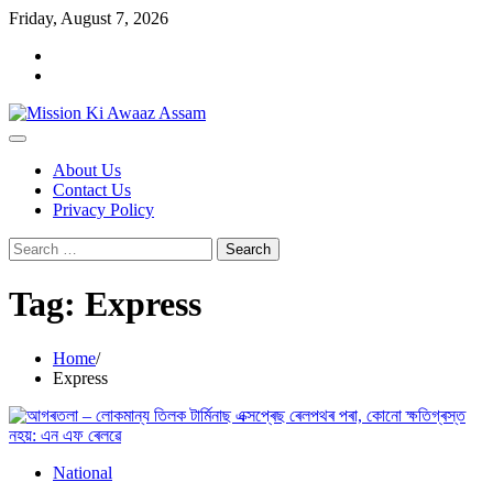
Skip
Friday, August 7, 2026
to
Home
content
Cookie
Policy
About Us
Contact Us
Privacy Policy
Search
for:
Tag:
Express
Home
Express
National