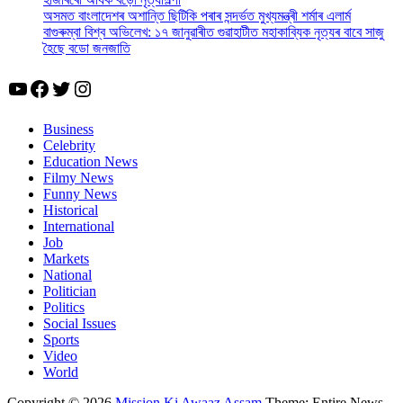
অসমত বাংলাদেশৰ অশান্তি ছিটিকি পৰাৰ সন্দৰ্ভত মুখ্যমন্ত্ৰী শৰ্মাৰ এলাৰ্ম
বাগুৰুম্বা বিশ্ব অভিলেখ: ১৭ জানুৱাৰীত গুৱাহাটীত মহাকাব্যিক নৃত্যৰ বাবে সাজু
হৈছে বডো জনজাতি
YouTube
Facebook
Twitter
Instagram
Business
Celebrity
Education News
Filmy News
Funny News
Historical
International
Job
Markets
National
Politician
Politics
Social Issues
Sports
Video
World
Copyright © 2026
Mission Ki Awaaz Assam
Theme: Entire News