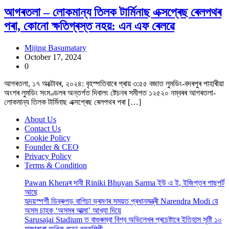
আগৰতলা – লোকমান্য তিলক টাৰ্মিনাছ এক্সপ্ৰেছ ৰেলপথৰ
পৰা, কোনো ক্ষতিগ্ৰস্ত নহয়: এন এফ ৰেলৱে
Mijing Basumatary
October 17, 2024
0
আগৰতলা, ১৭ অক্টোবৰ, ২০২৪: বৃহস্পতিবাৰে প্ৰায় ৩:৫৫ বজাত লুমডিং-বদৰপুৰ পাহাৰীয়া
অংশৰ লুমডিং সংমণ্ডলৰ অন্তৰ্গত দিবালং ষ্টেচনৰ সমীপত ১২৫২০ নম্বৰৰ আগৰতলা-
লোকমান্য তিলক টাৰ্মিনাছ এক্সপ্ৰেছ ৰেলপথৰ পৰা […]
About Us
Contact Us
Cookie Policy
Founder & CEO
Privacy Policy
Terms & Condition
Pawan Kheraৰ দাবী Riniki Bhuyan Sarma ইউ এ ই, ইজিপ্তৰ পাছপৰ্ট
আছে
হৃদয়স্পৰ্শী ডিব্ৰুগড় বাগিচা ভ্ৰমণৰ সময়ত প্ৰধানমন্ত্ৰী Narendra Modi য়ে
অসম চাহক ‘অসমৰ আত্মা’ আখ্যা দিয়ে
Sarusajai Stadium ত বাগুৰুম্বা বিশ্ব অভিলেখৰ প্ৰচেষ্টাৰে ইতিহাস সৃষ্টি ১০
হাজাৰৰো অধিক বড়ো নৃত্যশিল্পী