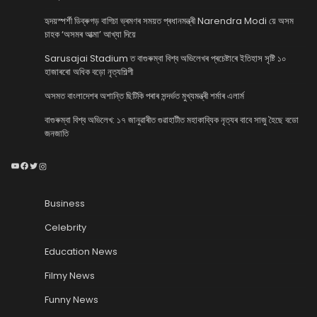
হৃদয়স্পৰ্শী ডিব্ৰুগড় বাগিচা ভ্ৰমণৰ সময়ত প্ৰধানমন্ত্ৰী Narendra Modi য়ে অসম
চাহক ‘অসমৰ আত্মা’ আখ্যা দিয়ে
Sarusajai Stadium ত বাগুৰুম্বা বিশ্ব অভিলেখৰ প্ৰচেষ্টাৰে ইতিহাস সৃষ্টি ১০
হাজাৰৰো অধিক বড়ো নৃত্যশিল্পী
অসমত বাংলাদেশৰ অশান্তি ছিটিকি পৰাৰ সন্দৰ্ভত মুখ্যমন্ত্ৰী শৰ্মাৰ এলাৰ্ম
বাগুৰুম্বা বিশ্ব অভিলেখ: ১৭ জানুৱাৰীত গুৱাহাটীত মহাকাব্যিক নৃত্যৰ বাবে সাজু হৈছে বডো
জনজাতি
YouTube
Facebook
Twitter
Instagram
Business
Celebrity
Education News
Filmy News
Funny News