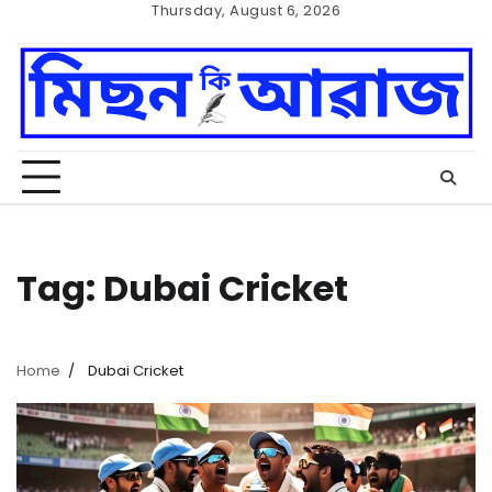
Skip
Thursday, August 6, 2026
to
Home
Cookie
content
Policy
Tag:
Dubai Cricket
Home
Dubai Cricket