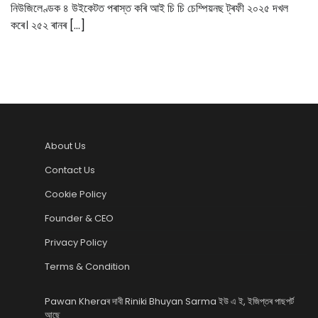
নিউজিলেণ্ডক ৪ উইকেটত পৰাস্ত কৰি আই চি চি চেম্পিয়নছ ট্ৰফী ২০২৫ দখল
কৰে। ২৫২ ৰানৰ […]
About Us
Contact Us
Cookie Policy
Founder & CEO
Privacy Policy
Terms & Condition
Pawan Kheraৰ দাবী Riniki Bhuyan Sarma ইউ এ ই, ইজিপ্তৰ পাছপৰ্ট
আছে