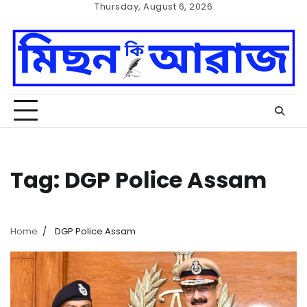
Skip
Thursday, August 6, 2026
to
Home
Cookie
content
Policy
Tag:
DGP Police Assam
Home
DGP Police Assam