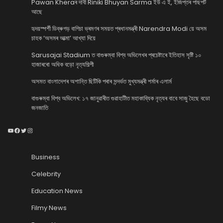
Pawan Kheraৰ দাবী Riniki Bhuyan Sarma ইউ এ ই, ইজিপ্তৰ পাছপৰ্ট
আছে
হৃদয়স্পৰ্শী ডিব্ৰুগড় বাগিচা ভ্ৰমণৰ সময়ত প্ৰধানমন্ত্ৰী Narendra Modi য়ে অসম
চাহক ‘অসমৰ আত্মা’ আখ্যা দিয়ে
Sarusajai Stadium ত বাগুৰুম্বা বিশ্ব অভিলেখৰ প্ৰচেষ্টাৰে ইতিহাস সৃষ্টি ১০
হাজাৰৰো অধিক বড়ো নৃত্যশিল্পী
অসমত বাংলাদেশৰ অশান্তি ছিটিকি পৰাৰ সন্দৰ্ভত মুখ্যমন্ত্ৰী শৰ্মাৰ এলাৰ্ম
বাগুৰুম্বা বিশ্ব অভিলেখ: ১৭ জানুৱাৰীত গুৱাহাটীত মহাকাব্যিক নৃত্যৰ বাবে সাজু হৈছে বডো
জনজাতি
YouTube
Facebook
Twitter
Instagram
Business
Celebrity
Education News
Filmy News