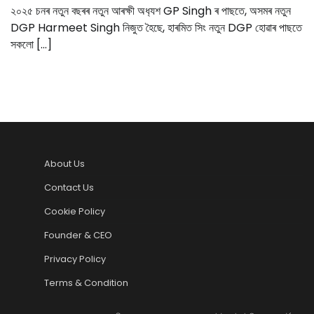
২০২৫ চনৰ নতুন বছৰৰ নতুন আৰক্ষী অধ‍্যশ GP Singh ৰ পাছতে, অসমৰ নতুন
DGP Harmeet Singh নিজুত হৈছে, হাৰমিত সিং নতুন DGP হোৱাৰ পাছতে
সকলো […]
About Us
Contact Us
Cookie Policy
Founder & CEO
Privacy Policy
Terms & Condition