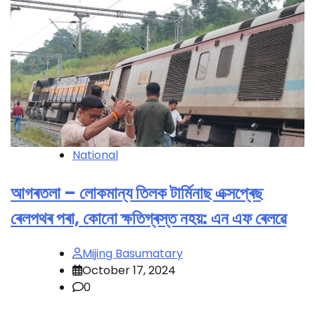
National
আগৰতলা – লোকমান্য তিলক টাৰ্মিনাছ এক্সপ্ৰেছ
ৰেলপথৰ পৰা, কোনো ক্ষতিগ্ৰস্ত নহয়: এন এফ ৰেলৱে
Mijing Basumatary
October 17, 2024
0