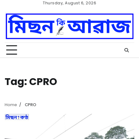
Skip
Thursday, August 6, 2026
to
Home
Cookie
content
Policy
Tag:
CPRO
Home
CPRO