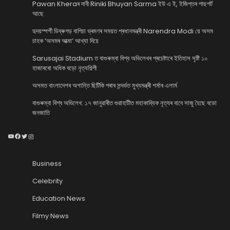
Pawan Kheraৰ দাবী Riniki Bhuyan Sarma ইউ এ ই, ইজিপ্তৰ পাছপৰ্ট
আছে
হৃদয়স্পৰ্শী ডিব্ৰুগড় বাগিচা ভ্ৰমণৰ সময়ত প্ৰধানমন্ত্ৰী Narendra Modi য়ে অসম
চাহক ‘অসমৰ আত্মা’ আখ্যা দিয়ে
Sarusajai Stadium ত বাগুৰুম্বা বিশ্ব অভিলেখৰ প্ৰচেষ্টাৰে ইতিহাস সৃষ্টি ১০
হাজাৰৰো অধিক বড়ো নৃত্যশিল্পী
অসমত বাংলাদেশৰ অশান্তি ছিটিকি পৰাৰ সন্দৰ্ভত মুখ্যমন্ত্ৰী শৰ্মাৰ এলাৰ্ম
বাগুৰুম্বা বিশ্ব অভিলেখ: ১৭ জানুৱাৰীত গুৱাহাটীত মহাকাব্যিক নৃত্যৰ বাবে সাজু হৈছে বডো
জনজাতি
YouTube
Facebook
Twitter
Instagram
Business
Celebrity
Education News
Filmy News