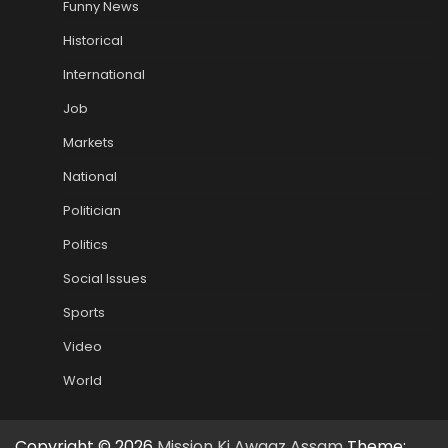
Funny News
Historical
International
Job
Markets
National
Politician
Politics
Social Issues
Sports
Video
World
Copyright © 2026
Mission Ki Awaaz Assam
Theme: