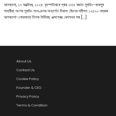
আগৰতলা, ১৭ অক্টোবৰ, ২০২৪: বৃহস্পতিবাৰে প্ৰায় ৩:৫৫ বজাত লুমডিং-বদৰপুৰ
পাহাৰীয়া অংশৰ লুমডিং সংমণ্ডলৰ অন্তৰ্গত দিবালং ষ্টেচনৰ সমীপত ১২৫২০ নম্বৰৰ
আগৰতলা-লোকমান্য তিলক টাৰ্মিনাছ এক্সপ্ৰেছ ৰেলপথৰ পৰা […]
About Us
Contact Us
Cookie Policy
Founder & CEO
Privacy Policy
Terms & Condition