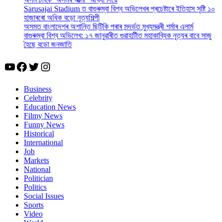
Sarusajai Stadium ত বাগুৰুম্বা বিশ্ব অভিলেখৰ প্ৰচেষ্টাৰে ইতিহাস সৃষ্টি ১০
হাজাৰৰো অধিক বড়ো নৃত্যশিল্পী
অসমত বাংলাদেশৰ অশান্তি ছিটিকি পৰাৰ সন্দৰ্ভত মুখ্যমন্ত্ৰী শৰ্মাৰ এলাৰ্ম
বাগুৰুম্বা বিশ্ব অভিলেখ: ১৭ জানুৱাৰীত গুৱাহাটীত মহাকাব্যিক নৃত্যৰ বাবে সাজু
হৈছে বডো জনজাতি
YouTube
Facebook
Twitter
Instagram
Business
Celebrity
Education News
Filmy News
Funny News
Historical
International
Job
Markets
National
Politician
Politics
Social Issues
Sports
Video