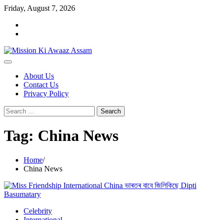
Skip
Friday, August 7, 2026
to
Home
content
Cookie
Policy
About Us
Contact Us
Privacy Policy
Search
for:
Tag:
China News
Home
China News
Celebrity
International