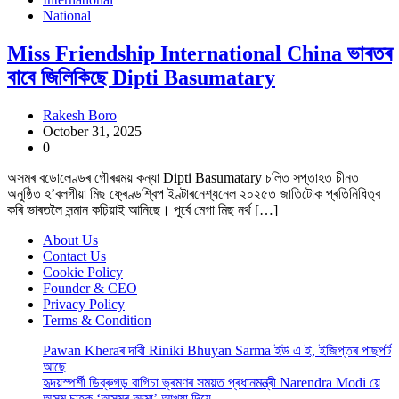
National
Miss Friendship International China ভাৰতৰ
বাবে জিলিকিছে Dipti Basumatary
Rakesh Boro
October 31, 2025
0
অসমৰ বডোলেণ্ডৰ গৌৰৱময় কন্যা Dipti Basumatary চলিত সপ্তাহত চীনত
অনুষ্ঠিত হ’বলগীয়া মিছ ফ্ৰেণ্ডশ্বিপ ইণ্টাৰনেশ্যনেল ২০২৫ত জাতিটোক প্ৰতিনিধিত্ব
কৰি ভাৰতলৈ সন্মান কঢ়িয়াই আনিছে। পূৰ্বে মেগা মিছ নৰ্থ […]
About Us
Contact Us
Cookie Policy
Founder & CEO
Privacy Policy
Terms & Condition
Pawan Kheraৰ দাবী Riniki Bhuyan Sarma ইউ এ ই, ইজিপ্তৰ পাছপৰ্ট
আছে
হৃদয়স্পৰ্শী ডিব্ৰুগড় বাগিচা ভ্ৰমণৰ সময়ত প্ৰধানমন্ত্ৰী Narendra Modi য়ে
অসম চাহক ‘অসমৰ আত্মা’ আখ্যা দিয়ে