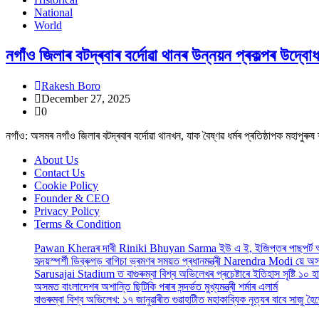
National
World
নগাঁও জিলাৰ বটদ্ৰবাৰ বৰ্দোৱা থানৰ উন্নয়ন প্ৰকল্পৰ উদ্
Rakesh Boro
December 27, 2025
0
নগাঁও: অসমৰ নগাঁও জিলাৰ বটদ্ৰবাৰ বৰ্দোৱা থানখন, যাক বৈষ্ণৱ ধৰ্মৰ প্ৰতিষ্ঠাপক মহাপুৰু
About Us
Contact Us
Cookie Policy
Founder & CEO
Privacy Policy
Terms & Condition
Pawan Kheraৰ দাবী Riniki Bhuyan Sarma ইউ এ ই, ইজিপ্তৰ পাছপৰ্ট
হৃদয়স্পৰ্শী ডিব্ৰুগড় বাগিচা ভ্ৰমণৰ সময়ত প্ৰধানমন্ত্ৰী Narendra Modi য়ে 
Sarusajai Stadium ত বাগুৰুম্বা বিশ্ব অভিলেখৰ প্ৰচেষ্টাৰে ইতিহাস সৃষ্টি ১০ হ
অসমত বাংলাদেশৰ অশান্তি ছিটিকি পৰাৰ সন্দৰ্ভত মুখ্যমন্ত্ৰী শৰ্মাৰ এলাৰ্ম
বাগুৰুম্বা বিশ্ব অভিলেখ: ১৭ জানুৱাৰীত গুৱাহাটীত মহাকাব্যিক নৃত্যৰ বাবে সাজু