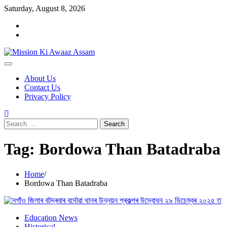
Skip
Saturday, August 8, 2026
to
Home
content
Cookie
Policy
About Us
Contact Us
Privacy Policy
Search
for:
Tag:
Bordowa Than Batadraba
Home
Bordowa Than Batadraba
Education News
Historical