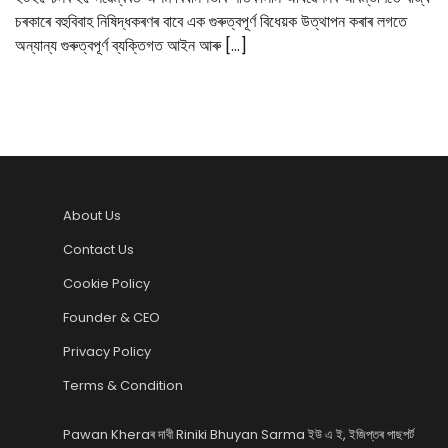
চৰকাৰে বহুবিবাহ নিষিদ্ধকৰণৰ বাবে এক গুৰুত্বপূৰ্ণ বিধেয়ক উত্থাপন কৰাৰ লগতে
অন্যান্য গুৰুত্বপূৰ্ণ ব্যক্তিগত আইন আৰু […]
About Us
Contact Us
Cookie Policy
Founder & CEO
Privacy Policy
Terms & Condition
Pawan Kheraৰ দাবী Riniki Bhuyan Sarma ইউ এ ই, ইজিপ্তৰ পাছপৰ্ট