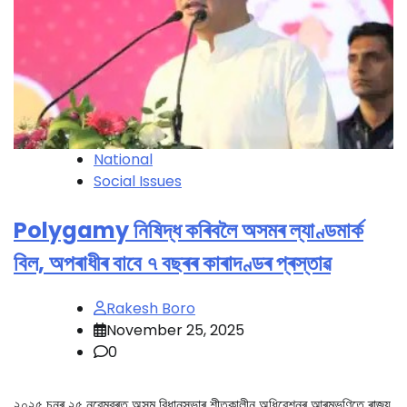
National
Social Issues
Polygamy নিষিদ্ধ কৰিবলৈ অসমৰ ল্যাণ্ডমাৰ্ক
বিল, অপৰাধীৰ বাবে ৭ বছৰৰ কাৰাদণ্ডৰ প্ৰস্তাৱ
Rakesh Boro
November 25, 2025
0
২০২৫ চনৰ ২৫ নৱেম্বৰত অসম বিধানসভাৰ শীতকালীন অধিৱেশনৰ আৰম্ভণিতে ৰাজ্য