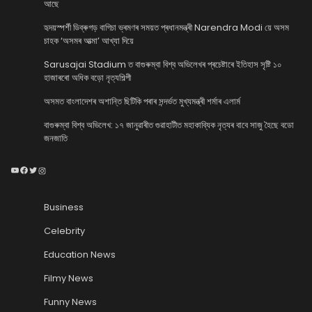
আছে
হৃদয়স্পৰ্শী ডিব্ৰুগড় বাগিচা ভ্ৰমণৰ সময়ত প্ৰধানমন্ত্ৰী Narendra Modi য়ে অসম
চাহক ‘অসমৰ আত্মা’ আখ্যা দিয়ে
Sarusajai Stadium ত বাগুৰুম্বা বিশ্ব অভিলেখৰ প্ৰচেষ্টাৰে ইতিহাস সৃষ্টি ১০
হাজাৰৰো অধিক বড়ো নৃত্যশিল্পী
অসমত বাংলাদেশৰ অশান্তি ছিটিকি পৰাৰ সন্দৰ্ভত মুখ্যমন্ত্ৰী শৰ্মাৰ এলাৰ্ম
বাগুৰুম্বা বিশ্ব অভিলেখ: ১৭ জানুৱাৰীত গুৱাহাটীত মহাকাব্যিক নৃত্যৰ বাবে সাজু হৈছে বডো
জনজাতি
YouTube
Facebook
Twitter
Instagram
Business
Celebrity
Education News
Filmy News
Funny News