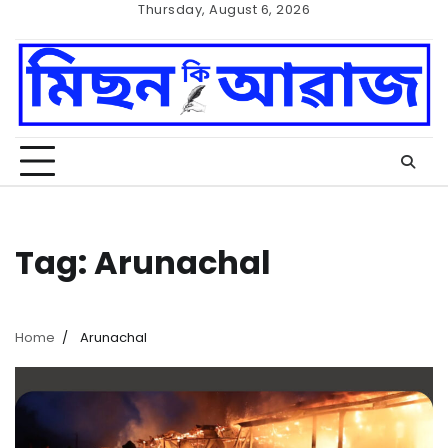
Skip
Thursday, August 6, 2026
to
Home
Cookie
content
Policy
Tag:
Arunachal
Home
Arunachal