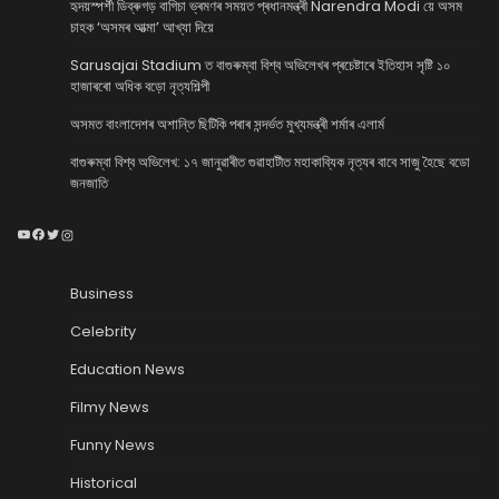
হৃদয়স্পৰ্শী ডিব্ৰুগড় বাগিচা ভ্ৰমণৰ সময়ত প্ৰধানমন্ত্ৰী Narendra Modi য়ে অসম
চাহক ‘অসমৰ আত্মা’ আখ্যা দিয়ে
Sarusajai Stadium ত বাগুৰুম্বা বিশ্ব অভিলেখৰ প্ৰচেষ্টাৰে ইতিহাস সৃষ্টি ১০
হাজাৰৰো অধিক বড়ো নৃত্যশিল্পী
অসমত বাংলাদেশৰ অশান্তি ছিটিকি পৰাৰ সন্দৰ্ভত মুখ্যমন্ত্ৰী শৰ্মাৰ এলাৰ্ম
বাগুৰুম্বা বিশ্ব অভিলেখ: ১৭ জানুৱাৰীত গুৱাহাটীত মহাকাব্যিক নৃত্যৰ বাবে সাজু হৈছে বডো
জনজাতি
YouTube
Facebook
Twitter
Instagram
Business
Celebrity
Education News
Filmy News
Funny News
Historical