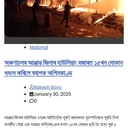
National
অৰুণাচলৰ আঞ্জাৱ জিলাৰ হাউলিয়াং বজাৰত ১৫খন দোকান
ধ্বংস কৰিলে ব্যাপক অগ্নিকাণ্ড
Rakesh Boro
January 30, 2025
0
আঞ্জাৱ জিলাৰ হাউলিয়াং চহৰৰ আটাইতকৈ পুৰণি বজাৰখনত বৃহস্পতিবাৰে পুৱতি নিশা
সংঘটিত হোৱা এক ভয়াৱহ অগ্নিকাণ্ডৰ ফলত ১৫খন দোকান ছাই হৈ পৰে। পুৱা ৫