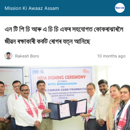
Mission Ki Awaaz Assam
এন টি পি চি আৰু এ চি চি এফৰ সহযোগত কোকৰাঝাৰলৈ
জীৱন ৰক্ষাকাৰী কৰ্কট ৰোগৰ যত্ন আনিছে
Rakesh Boro
10 months ago