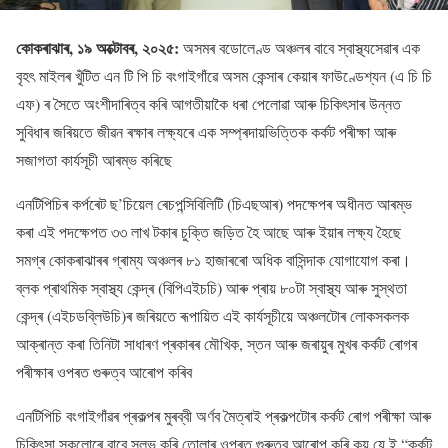
কোকৰাঝাৰ, ১৯ অক্টোবৰ, ২০২৫:
অসমৰ বডোলেণ্ড অঞ্চলৰ বাবে স্বাস্থ্যসেৱাৰ এক
বৃহৎ মাইলৰ খুঁটিত এন টি পি চি বংগাইগাঁৱে অসম কেন্সাৰ কেয়াৰ ফাউণ্ডেশ্যন (এ চি চি
এফ) ৰ সৈতে অংশীদাৰিত্ব কৰি আগতীয়াকৈ ধৰা পেলোৱা আৰু চিকিৎসাৰ উন্নত
সুবিধাৰ জৰিয়তে জীৱন ৰক্ষাৰ লক্ষ্যৰে এক সম্প্ৰদায়ভিত্তিক কৰ্কট পৰীক্ষা আৰু
সজাগতা কাৰ্যসূচী আৰম্ভ কৰিছে
এনটিপিচিৰ কৰ্পৰেট ছ’চিয়েল ৰেচপন্সিবিলিটি (চিএছআৰ) পদক্ষেপৰ অধীনত আৰম্ভ
কৰা এই পদক্ষেপত ৩৩ লাখ টকাৰ চুক্তি জড়িত হৈ আছে আৰু ইয়াৰ লক্ষ্য হৈছে
সমগ্ৰ কোকৰাঝাৰৰ গ্ৰাম্য অঞ্চলৰ ৮১ হাজাৰৰো অধিক বাসিন্দাক যোগাযোগ কৰা।
ব্লক প্ৰাথমিক স্বাস্থ্য কেন্দ্ৰ (বিপিএইচচি) আৰু প্ৰায় ৮০টা স্বাস্থ্য আৰু সুস্থতা
কেন্দ্ৰ (এইচডব্লিউচি)ৰ জৰিয়তে ৰূপায়িত এই কাৰ্যসূচীয়ে অঞ্চলটোৰ লোকসকলক
আক্ৰান্ত কৰা তিনিটা সাধাৰণ প্ৰকাৰৰ মৌখিক, স্তন আৰু জৰায়ুৰ মুখৰ কৰ্কট ৰোগৰ
পৰীক্ষাৰ ওপৰত গুৰুত্ব আৰোপ কৰিব
এনটিপিচি বংগাইগাঁৱৰ প্ৰকল্পৰ মুৰব্বী অৰ্ণব মৈত্ৰাই প্ৰকল্পটোৰ কৰ্কট ৰোগ পৰীক্ষা আৰু
চিকিৎসা সকলোৰে বাবে সুলভ কৰি তোলাৰ ওপৰত গুৰুত্ব আৰোপ কৰি কয় যে ই “কৰ্কট