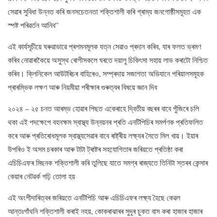
সেৱাৰ সুবিধা উন্নত কৰি জনসচেতনতা শক্তিশালী কৰি গ্ৰাম্য জনগোষ্ঠীসমূহত এক
স্পষ্ট পৰিৱৰ্তন আনিব”
এই কাৰ্যসূচীয়ে ঘৰুৱাভাৱে প্ৰশমনমূলক যত্ন সেৱাও প্ৰদান কৰিব, যাৰ ফলত ভ্ৰমণ
কৰিব নোৱাৰাকৈয়ে অসুস্থ ৰোগীসকলে ঘৰতে দয়ালু চিকিৎসা সহায় লাভ কৰাটো নিশ্চিত
কৰিব। ক্লিনিকেল আউটৰিচৰ বাহিৰেও, সম্প্ৰদায় সজাগতা অভিযানে পৰিয়ালসমূহক
প্ৰাৰম্ভিক লক্ষণ আৰু নিয়মীয়া পৰীক্ষাৰ গুৰুত্বৰ বিষয়ে জ্ঞান দিব
২০২৪ – ২৫ চনত আৰম্ভ হোৱাৰ পিছত একেৰাহে দ্বিতীয় বছৰৰ বাবে পুঁজিৰে চলি
থকা এই পদক্ষেপে বহনক্ষম স্বাস্থ্য উন্নয়নৰ প্ৰতি এনটিপিচিৰ সমৰ্পণক প্ৰতিফলিত
কৰে আৰু প্ৰতিৰোধমূলক স্বাস্থ্যসেৱাৰ বাবে ৰাষ্ট্ৰীয় লক্ষ্যৰ সৈতে মিল খায়। ইয়াৰ
উপৰিও ই অসম চৰকাৰ আৰু টাটা ট্ৰাষ্টৰ সহযোগিতাৰ জৰিয়তে প্ৰতিষ্ঠা কৰা
এচিচিএফৰ মিছনক শক্তিশালী কৰি তুলিছে যাতে সমগ্ৰ ৰাজ্যতে তিনিটা স্তৰৰ কেন্সাৰ
কেয়াৰ নেটৱৰ্ক গঢ়ি তোলা হয়
এই অংশীদাৰিত্বৰ জৰিয়তে এনটিপিচি আৰু এচিচিএফৰ লক্ষ্য হৈছে কেৱল
আন্তঃগাঁথনি শক্তিশালী কৰাই নহয়, কোকৰাঝাৰৰ সুদূৰ চুকত বাস কৰা হাজাৰ হাজাৰ